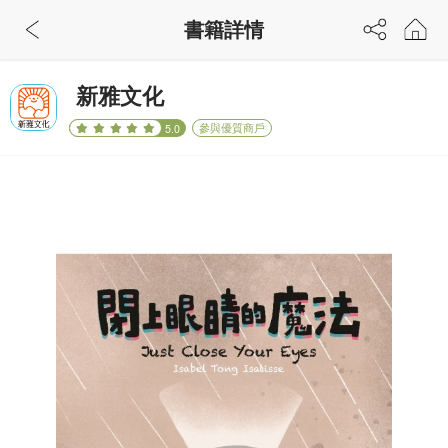
書籍詳情
新雅文化
參與優質商戶
5.0