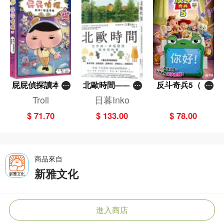
屁屁偵探讀本(1
北歐時間——世
反斗奇兵5（圖
3)－－對決！怪
界第一幸福國度
畫故事版）
Troll
日暮Inko
盜學院（星星
教會我的事
$ 71.70
$ 133.00
$ 78.00
篇）
商品來自
新雅文化
進入商店