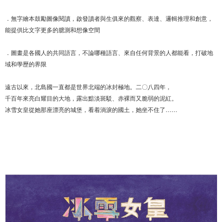
．無字繪本鼓勵圖像閱讀，啟發讀者與生俱來的觀察、表達、邏輯推理和創意，
能提供比文字更多的臆測和想像空間
．圖畫是各國人的共同語言，不論哪種語言、來自任何背景的人都能看，打破地
域和學歷的界限
遠古以來，北島國一直都是世界北端的冰封極地。二〇八四年，
千百年來亮白耀目的大地，露出黯淡斑駁、赤裸而又脆弱的泥紅。
冰雪女皇從她那座漂亮的城堡，看着淌淚的國土，她坐不住了……