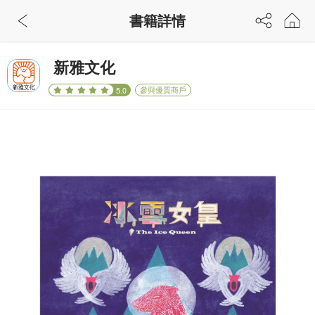
書籍詳情
新雅文化
參與優質商戶
5.0