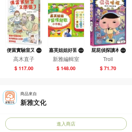
便當實驗室又開
嘉芙姐姐好習慣
屁屁偵探讀本(1
張了——日日和
兒歌小手機
3)－－對決！怪
高木直子
新雅編輯室
Troll
特別日的菜單挑
盜學院（星星
$ 117.00
$ 148.00
$ 71.70
戰記
篇）
商品來自
新雅文化
進入商店