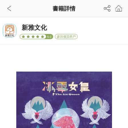
書籍詳情
新雅文化
參與優質商戶
5.0