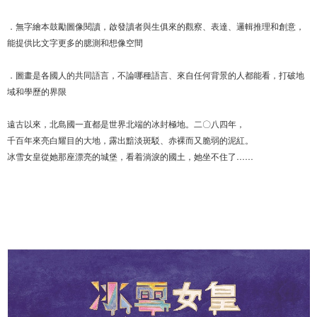
．無字繪本鼓勵圖像閱讀，啟發讀者與生俱來的觀察、表達、邏輯推理和創意，
能提供比文字更多的臆測和想像空間
．圖畫是各國人的共同語言，不論哪種語言、來自任何背景的人都能看，打破地
域和學歷的界限
遠古以來，北島國一直都是世界北端的冰封極地。二〇八四年，
千百年來亮白耀目的大地，露出黯淡斑駁、赤裸而又脆弱的泥紅。
冰雪女皇從她那座漂亮的城堡，看着淌淚的國土，她坐不住了……