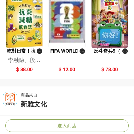
吃對日常！抗炎
FIFA WORLD C
反斗奇兵5（圖
減糖飲食法
UP 2026（Stick
畫故事版）
李融融、段佳
er pack 貼紙
麗,黃梨煜、顧
$ 88.00
$ 12.00
$ 78.00
包）
凱辰
商品來自
新雅文化
進入商店