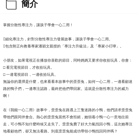
簡介
掌握分散性專注力，讓孩子學會一心二用！
細化專注力，針對分散性專注力發展故事，讓孩子學會一心二用。
包含附正向教養專家潘穎文親授的「專注力升級法」及「專家小叮嚀」。
小朋友，如果電視正在播放你喜歡的節目，同時媽媽又要求你收拾玩具，你會：
□ 看完電視節目，才收拾玩具。
□ 一邊電視節目，一邊收拾玩具。
無論你的選擇是什麼，也來看看本故事中的歪歪兔，如何一心二用，一邊看顧迷
路的鴨子們，一邊專注認路，最終把他們帶回家。這就是分散性專注力的威力
啊！
在《我能一心二用》故事中，歪歪兔在路遇上三隻迷路的小鴨，他們請求歪歪兔
帶他們跟同伴會合。熱心的歪歪兔當然不會拒絕，她領着小鴨一心一意地往前
走，可小鴨不知什麼時候又走失了。歪歪兔費了好大力氣找回小鴨，這次她專注
地看顧他們，卻又無法看路。到底歪歪兔能成功帶領小鴨找回同伴嗎？