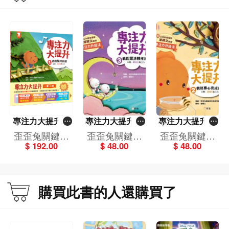
專注力大提升套
專注力大提升 3.
專注力大提升 2.
裝（一套4冊）
我能靈活轉移視
我能專心完成任
歪歪兔關鍵期
歪歪兔關鍵期
歪歪兔關鍵期
線 (主題：轉換性
務 (主題：選擇性
$ 192.00
$ 48.00
$ 48.00
早教項目組
早教項目組
早教項目組
專注力)
專注力)
購買此書的人還購買了