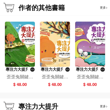
作者的其他書籍
更多>
專注力大提升 1.
專注力大提升 2.
專注力大提升 3.
我能堅持到底
我能專心完成任
我能靈活轉移視
歪歪兔關鍵期
歪歪兔關鍵期
歪歪兔關鍵期
(主題：持續性專
務 (主題：選擇
線 (主題：轉換
早教項目組
早教項目組
早教項目組
$ 48.00
$ 48.00
$ 48.00
注力)
性專注力)
性專注力)
專注力大提升
更多>