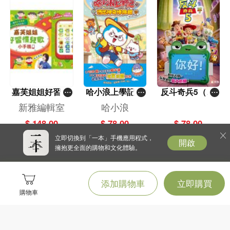
嘉芙姐姐好習慣
哈小浪上學記(1
反斗奇兵5（圖
兒歌小手機
3)——逃出神奇
畫故事版）
新雅編輯室
哈小浪
博物館
$ 148.00
$ 78.00
$ 78.00
立即切換到「一本」手機應用程式，
開啟
擁抱更全面的購物和文化體驗。
添加購物車
立即購買
購物車