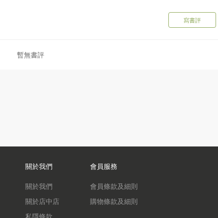
收藏品投資的無限可能，開拓全新的財富增長空間。
寫書評
暫無書評
關於我們
會員服務
關於我們
會員條款及細則
關於店中店
購物條款及細則
私隱條款