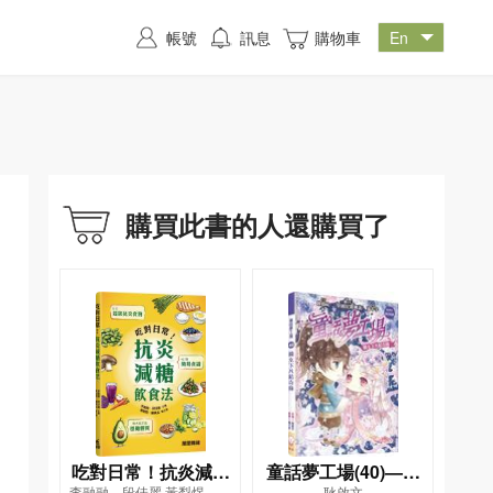
帳號
訊息
購物車
購買此書的人還購買了
吃對日常！抗炎減糖
童話夢工場(40)——
李融融、段佳麗,黃梨煜、顧
耿啟文