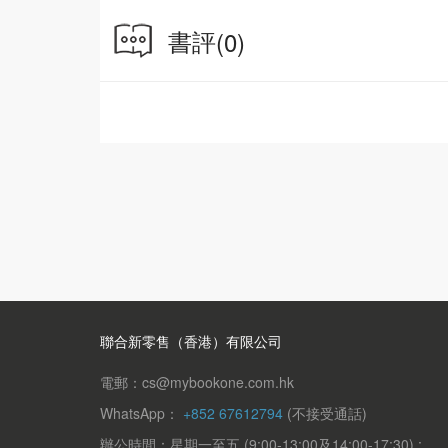
透過本書，Derek希望能啟發讀者，重新審視
書評
(0)
聯合新零售（香港）有限公司
電郵：cs@mybookone.com.hk
WhatsApp：
+852 67612794
(不接受通話)
辦公時間：星期一至五 (9:00-13:00及14:00-17:30) ;