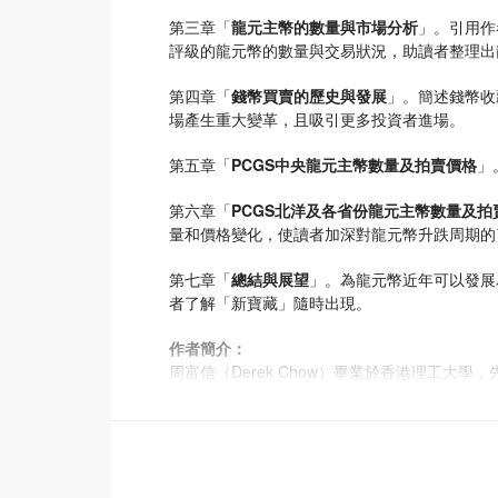
第三章「
龍元主幣的數量與市場分析
」。引用作
評級的龍元幣的數量與交易狀況，助讀者整理出
第四章「
錢幣買賣的歷史與發展
」。簡述錢幣收
場產生重大變革，且吸引更多投資者進場。
第五章「
PCGS中央龍元主幣數量及拍賣價格
」
第六章「
PCGS北洋及各省份龍元主幣數量及拍
量和價格變化，使讀者加深對龍元幣升跌周期的
第七章「
總結與展望
」。為龍元幣近年可以發展
者了解「新寶藏」隨時出現。
作者簡介：
周富信（Derek Chow）畢業於香港理工大學，
多份學術期刊上發表研究論文，當中包括刊載於獲 Scie
Derek擁有超過25年的收藏品投資經驗，親
在市場上普及與吸引更多投資者參與。
憑藉豐富的實戰經驗，他能夠以獨特的視角系統
新的投資概念，並提供寶貴的操作建議，幫助投