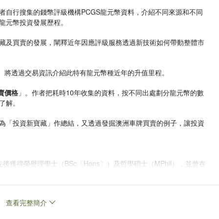
者自行搜集的錢幣評級機構PCGS龍元幣資料，介紹不同來源和不同
龍元幣投資發展歷程。
藏及買賣的發展，闡釋近年因應評級服務透過新技術如何帶動整體市
。將透過交易資訊介紹此特有龍元幣種近年的升值里程。
賣價格
」。作者把耗時10年收集的資料，按不同出處劃分龍元幣的數
了解。
為「投資新寶藏」作總結，又透過發掘澳洲車牌買賣的例子，讓投資
先後獲得榮譽理學士（BSc〔Hons〕）及哲學碩士（MPhil），並曾在
nce Citation Index（SCI）收錄的國際學術期刊。
身見證了收藏品市場的變革，包括清朝龍元幣如何因應科技的發展，逐漸
查看完整簡介
地分析收藏品如何成為穩健的財富儲備。他將在本書中為讀者帶來嶄
資者把握市場機遇，實現財富增值。