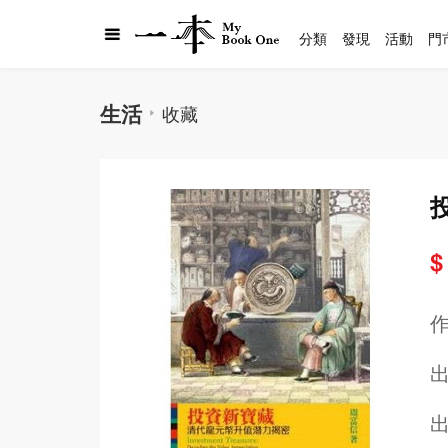
分類
發現
活動
門
生活
收藏
$
出