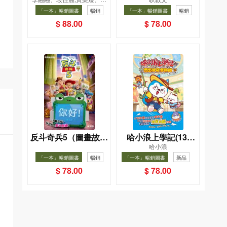
飲食法
織女下凡結奇緣
凱辰
「一本」暢銷圖書
暢銷
「一本」暢銷圖書
暢銷
$ 88.00
$ 78.00
反斗奇兵5（圖畫故事
哈小浪上學記(13)
哈小浪
版）
——逃出神奇博物館
「一本」暢銷圖書
暢銷
「一本」暢銷圖書
新品
暢銷
$ 78.00
$ 78.00