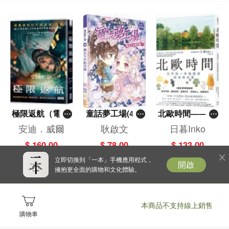
極限返航（電影
童話夢工場(40)
北歐時間——世
書衣典藏版）
——織女下凡結
界第一幸福國度
安迪．威爾
耿啟文
日暮Inko
（獨家收錄作者
奇緣
教會我的事
$ 160.00
$ 78.00
$ 133.00
訪談）
立即切換到「一本」手機應用程式，
開啟
擁抱更全面的購物和文化體驗。
本商品不支持線上銷售
購物車