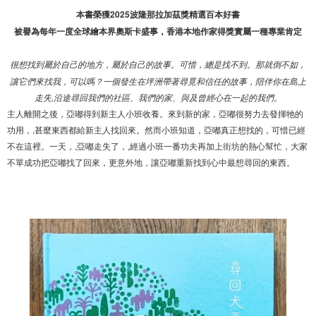
本書榮獲2025波隆那拉加茲獎精選百本好書
被譽為每年一度全球繪本界奧斯卡盛事，香港本地作家得獎實屬一種專業肯定
很想找到屬於自己的地方，屬於自己的故事。可惜，總是找不到。那就倒不如，
讓它們來找我，可以嗎？一個發生在坪洲帶著尋覓和信任的故事，陪伴你在島上
走失,沿途尋回我們的社區、我們的家、與及曾經心在一起的我們。
主人離開之後，亞嘟得到新主人小班收養。來到新的家，亞嘟很努力去發揮牠的
功用，,甚麼東西都給新主人找回來。然而小班知道，亞嘟真正想找的，可惜已經
不在這裡。一天，,亞嘟走失了，,經過小班一番功夫再加上街坊的熱心幫忙，大家
不單成功把亞嘟找了回來，更意外地，讓亞嘟重新找到心中最想尋回的東西。