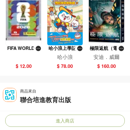
FIFA WORLD C
哈小浪上學記(1
極限返航（電影
UP 2026（Stick
3)——逃出神奇
書衣典藏版）
哈小浪
安迪．威爾
er pack 貼紙
博物館
（獨家收錄作者
$ 12.00
$ 78.00
$ 160.00
包）
訪談）
商品來自
聯合培進教育出版
進入商店