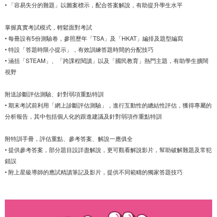
• 「容易失分的難題」以圖案標示，配合答案解說，有助提升學生水平
掌握真實考試模式，輕鬆面對考試
• 每冊設有5份測驗卷，參照歷年「TSA」及「HKAT」編排及題型編寫
• 特設「答題時限小提示」，有效訓練答題時間的分配技巧
• 涵括「STEAM」、「跨課程閱讀」以及「國民教育」熱門主題，有助學生擴闊
視野
附送診斷評估測驗、針對弱項重點特訓
• 期末考試前利用「網上診斷評估測驗」，進行互動性的總結性評估，獲得專屬的
分析報告，其中包括個人化的跟進建議及針對弱項作重點特訓
附特訓手冊，評估重點、參考答案、解說一應俱全
• 提供參考答案，部分題目設詳盡解說，更可觀看解說影片，幫助破解難題及常犯
錯誤
• 附上星級導師的應試精讀筆記及影片，提供不同範疇的獨家答題技巧