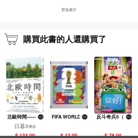
暫無書評
購買此書的人還購買了
北歐時間——世
FIFA WORLD C
反斗奇兵5（圖
界第一幸福國度
UP 2026（Stick
畫故事版）
日暮Inko
教會我的事
er pack 貼紙
$ 133.00
$ 12.00
$ 78.00
包）