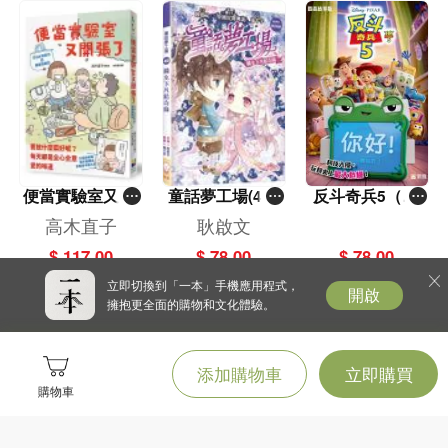
便當實驗室又開
童話夢工場(40)
反斗奇兵5（圖
張了——日日和
——織女下凡結
畫故事版）
高木直子
耿啟文
特別日的菜單挑
奇緣
$ 117.00
$ 78.00
$ 78.00
戰記
立即切換到「一本」手機應用程式，
開啟
擁抱更全面的購物和文化體驗。
添加購物車
立即購買
購物車