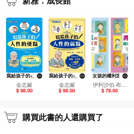
新雅．成長館
寫給孩子的<人性
寫給孩子的<人性
女孩的權利宣言/
的優點>[新雅．
的弱點>[新雅．
男孩的權利宣言
金志娫
金志娫
伊利沙伯‧布拉
成長館]
成長館]
〔新雅·成長館〕
$ 98.00
$ 98.00
$ 78.00
米
購買此書的人還購買了