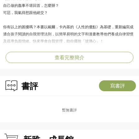
自己做的蠢事不堪回首，怎麼辦？
可惡，我氣得想跟他絕交？
你有以上的困擾嗎？本書以戴爾．卡內基的《人性的優點》為基礎，重新編寫成
適合孩子閱讀的自我管理法則，以簡單易明的文字和漫畫教導他們養成自律習慣
及疏導負面情緒。快來學會自我管理，助你擺脫「玻璃心」！
查看完整簡介
書評
寫書評
暫無書評