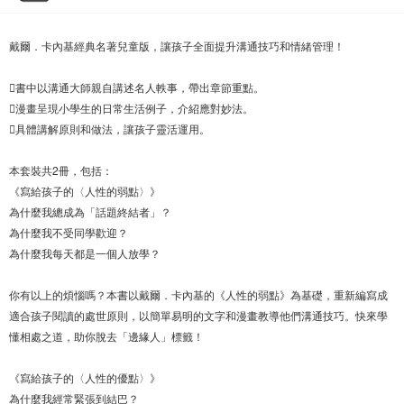
戴爾．卡內基經典名著兒童版，讓孩子全面提升溝通技巧和情緒管理！
書中以溝通大師親自講述名人軼事，帶出章節重點。
漫畫呈現小學生的日常生活例子，介紹應對妙法。
具體講解原則和做法，讓孩子靈活運用。
本套裝共2冊，包括：
《寫給孩子的〈人性的弱點〉》
為什麼我總成為「話題終結者」？
為什麼我不受同學歡迎？
為什麼我每天都是一個人放學？
你有以上的煩惱嗎？本書以戴爾．卡內基的《人性的弱點》為基礎，重新編寫成
適合孩子閱讀的處世原則，以簡單易明的文字和漫畫教導他們溝通技巧。快來學
懂相處之道，助你脫去「邊緣人」標籤！
《寫給孩子的〈人性的優點〉》
為什麼我經常緊張到結巴？