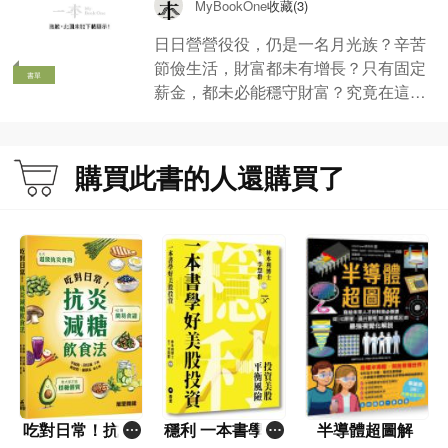
收藏(3)
MyBookOne
日日營營役役，仍是一名月光族？辛苦
節儉生活，財富都未有增長？只有固定
書單
薪金，都未必能穩守財富？究竟在這個
世代，怎樣儲蓄才最明智？想突破儲蓄
關口，又應該兼備哪些投資技巧？ 精
選書單教大家通往財富自由之路，收集
購買此書的人還購買了
改變人生的理財貼士！書單分享多位作
者的「致富之道」，從自我、日常生
活、工作、退休計劃等不同範疇，娓娓
道來多個必讀理財術，讓大家掌握致富
觀念，改變人生！
吃對日常！抗炎
穩利 一本書學好
半導體超圖解