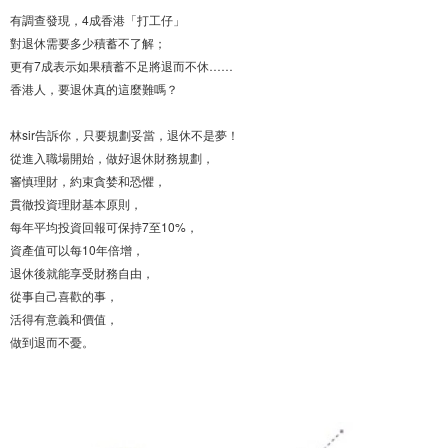
有調查發現，4成香港「打工仔」
對退休需要多少積蓄不了解；
更有7成表示如果積蓄不足將退而不休……
香港人，要退休真的這麼難嗎？
林sir告訴你，只要規劃妥當，退休不是夢！
從進入職場開始，做好退休財務規劃，
審慎理財，約束貪婪和恐懼，
貫徹投資理財基本原則，
每年平均投資回報可保持7至10%，
資產值可以每10年倍增，
退休後就能享受財務自由，
從事自己喜歡的事，
活得有意義和價值，
做到退而不憂。