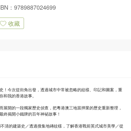
SBN：9789887024699
收藏
史！今次從街角出發，透過城市中常被忽略的紋樣、印記和圖案，重
你和我的香港故事。
而展開的一段獨家歷史偵查，把粵港澳三地當押業的歷史重新整理，
最終揭開小鐵牌的百年神袐故事！
糊不清的建築史／透過搜集地磚紋樣，了解香港戰前英式城市美學／從