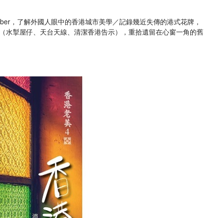
Tuber，了解外國人眼中的香港城市美學／記錄幾近失傳的港式花牌，
（水掣屋仔、天台天線、清潔香港告示），重拾遺留在心窗一角的舊