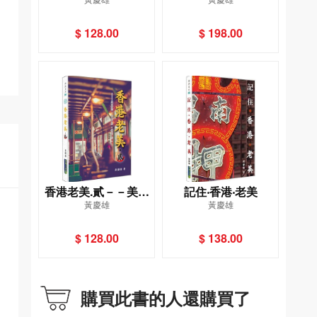
美學印記
裝)
$ 128.00
$ 198.00
香港老美.貳－－美麗
記住‧香港‧老美
黃慶雄
黃慶雄
的,留下來,傳下去。
$ 128.00
$ 138.00
購買此書的人還購買了