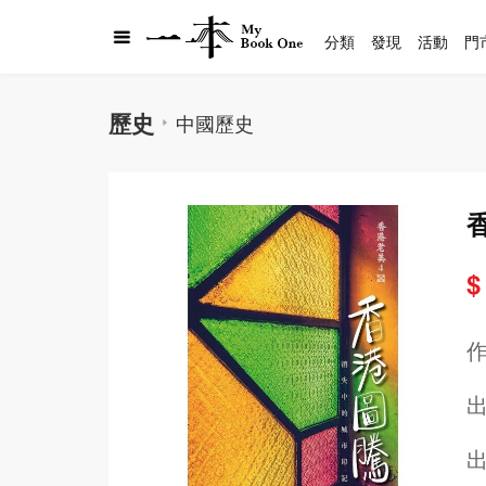
分類
發現
活動
門
歷史
中國歷史
$
出