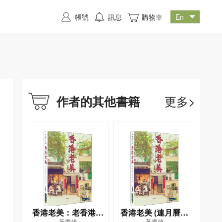
帳號
訊息
購物車
更多>
作者的其他書籍
香港老美：老香港的
香港老美 (連月曆套
黃慶雄
黃慶雄