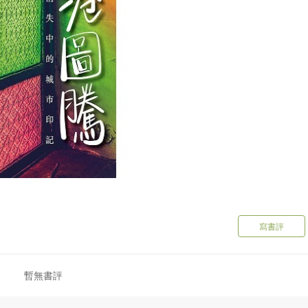
寫書評
暫無書評