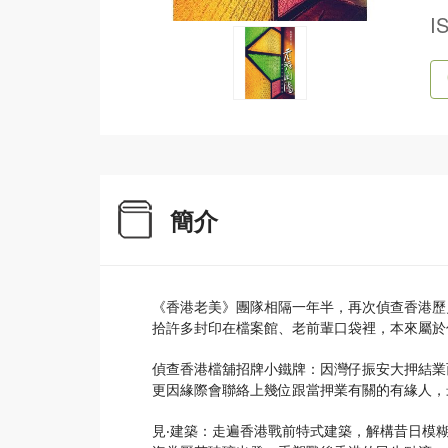
I
簡介
《香港老美》團隊相隔一年半，再次偵查香港歷
拾許多封印在檔案館、老前輩口袋裡，本來屬於
偵查香港檔舖招牌小鐵牌：因灣仔振安大押結業
更因緣際會聯絡上幾位跟當押業有關的有緣人，
見‧建築：走遍香港戰前特式建築，解構昔日模