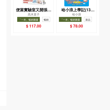
便當實驗室又開張了
哈小浪上學記(13)
高木直子
哈小浪
——日日和特別日的
——逃出神奇博物館
「一本」暢銷圖書
暢銷
「一本」暢銷圖書
新品
菜單挑戰記
暢銷
$ 117.00
$ 78.00