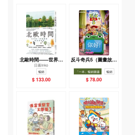
北歐時間——世界第
反斗奇兵5（圖畫故事
日暮Inko
一幸福國度教會我的
版）
暢銷
「一本」暢銷圖書
暢銷
事
$ 133.00
$ 78.00