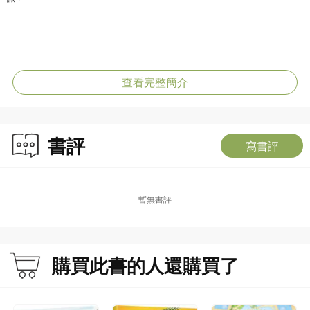
《三國風雲人物傳2:諸葛亮的神機妙算》
查看完整簡介
諸葛亮成功率領蜀軍在赤壁之戰大勝曹操後，繼續為劉備獻計，力圖興復漢室。
劉備逝世前把兒子劉禪託付給諸葛亮，他自此心輔佐後主，曾七擒七縱南蠻王孟
獲，又多次興師北伐抗魏。諸葛亮一生鞠躬盡瘁，到底他是如何憑藉神機妙算，
書評
助蜀國穩佔天下三分的一席位？最後又能否協助君主完成一統天下的大業？在與
寫書評
周瑜，司馬懿等的鬥智中，又使出哪些傳頌千古的計謀？
暫無書評
《三國風雲人物傳3:顛沛英雄劉備》
劉備是漢景帝的後裔，早年雖家境貧困，但胸懷大志，拜師大儒盧植門下。一直
購買此書的人還購買了
苦無機會一展抱負的劉備，與關羽、張飛結拜為兄弟後，得二人襄助，終立下戰
功初次拜官。但因年少氣盛而犯案潛逃，投奔公孫瓚後獲舉薦為平原相，後來又
接下徐州牧一職。到底劉備是如何從小小縣令一步步走上諸侯的行列？他又是如