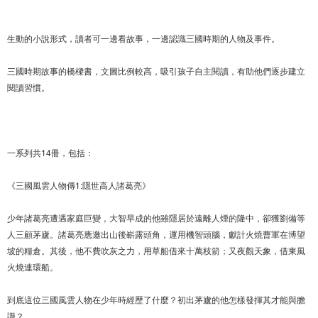
生動的小說形式，讀者可一邊看故事，一邊認識三國時期的人物及事件。
三國時期故事的橋樑書，文圖比例較高，吸引孩子自主閱讀，有助他們逐步建立
閱讀習慣。
一系列共14冊，包括：
《三國風雲人物傳1:隱世高人諸葛亮》
少年諸葛亮遭遇家庭巨變，大智早成的他雖隱居於遠離人煙的隆中，卻獲劉備等
人三顧茅廬。諸葛亮應邀出山後嶄露頭角，運用機智頭腦，獻計火燒曹軍在博望
坡的糧倉。其後，他不費吹灰之力，用草船借來十萬枝箭；又夜觀天象，借東風
火燒連環船。
到底這位三國風雲人物在少年時經歷了什麼？初出茅廬的他怎樣發揮其才能與膽
識？