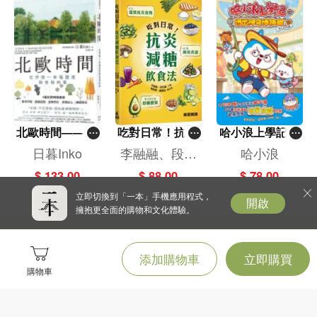
何運用個人魅力成就大業的？
《三國風雲人物傳4:劉備的禮賢德治》
劉備在接掌徐州後，卻因誤信呂布而被奪走徐州的控制權，再度顛沛流離。劉備
除奸救帝不遂，更引起曹操的猜忌之心，故先後投奔袁紹、劉表。連連失利，劉
北歐時間——世
吃對日常！抗炎
哈小浪上學記(1
備求賢心切，決定三顧茅廬，終打動諸葛亮出山輔助。得到智囊的出謀獻策，劉
界第一幸福國度
減糖飲食法
3)——逃出神奇
日暮Inko
李融融、段佳
哈小浪
備是否從此如魚得水？他最終又能否實現復興漢室的宏願？
教會我的事
博物館
麗,黃梨煜、顧
$ 133.00
$ 88.00
$ 78.00
凱辰
立即切換到「一本」手機應用程式，
開啟
擁抱更全面的購物和文化體驗。
《三國風雲人物傳5:亂世梟雄曹操》
曹操出生於高官世家，自小看似放浪形骸，但其實一心要挽救漢室。入仕後，他
添加購物車
立即購買
雷厲風行，推五色棒嚴懲犯人、向靈帝上書、大舉消滅數萬黃巾軍。
購物車
眼見董卓殘害忠臣百姓，他主動獻計要殺掉董卓。及後，他聯同各方諸侯興兵討
伐董卓。即使後來盟車解散，他的抗董之心卻不散，更與呂布展開激烈交鋒。