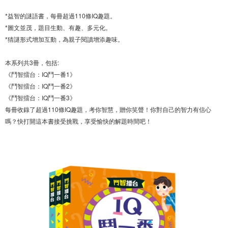
*益智的謎語書，每冊超過110條IQ趣題。
*圖文並茂，題目生動、有趣、多元化。
*猜謎形式增加互動，為親子閱讀增添趣味。
本系列共3冊，包括:
《鬥智擂台：IQ鬥一番1》
《鬥智擂台：IQ鬥一番2》
《鬥智擂台：IQ鬥一番3》
每冊收錄了超過110條IQ趣題，考你智慧，贈你笑聲！你對自己的智力有信心
嗎？快打開這本書接受挑戰，享受愉快的解題時間吧！