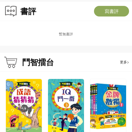
書評
寫書評
暫無書評
鬥智擂台
更多>