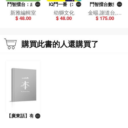
鬥智擂台：成語
IQ鬥一番（3）
鬥智擂台數獨X
猜猜猜
[鬥智擂台]
語文套裝（一套4
新雅編輯室
幼獅文化
金晹,謝道台,林
冊）
$ 48.00
$ 48.00
$ 175.00
敏舫
購買此書的人還購買了
【廣東話】有趣
成語故事學習