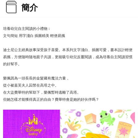
簡介
培養幼兒自主閱讀的小禮物︰
文句簡短 用字淺白 插圖精美 輕便易攜
迪士尼公主經典故事深受孩子喜愛。本系列文字淺白、插圖可愛，書本設計輕便
易攜，方便隨時隨地親子共讀，更能吸引幼兒反覆閱讀，成為培養自主閱讀習慣
的好幫手。
樂佩因為一頭長長的金髮藏有魔法力量，
從小被嘉芙夫人囚禁在高塔之中。
在大盜費華特的幫助下，樂佩暫時逃離了高塔。
但她怎樣才能獲得真正的自由？費華特會是她的好伙伴嗎？