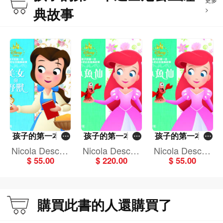
典故事
>
孩子的第一本迪
孩子的第一本迪
孩子的第一本迪
士尼公主經典故
士尼公主經典故
士尼公主經典故
Nicola Descha
Nicola Descha
Nicola Descha
事：美女與野獸
事套裝（一套4
事：小魚仙
$ 55.00
$ 220.00
$ 55.00
mps
mps
mps
冊）
購買此書的人還購買了