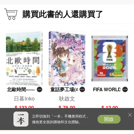
購買此書的人還購買了
北歐時間——世
童話夢工場(40)
FIFA WORLD C
界第一幸福國度
——織女下凡結
UP 2026（Stick
日暮Inko
耿啟文
教會我的事
奇緣
er pack 貼紙
$ 133.00
$ 78.00
$ 12.00
包）
立即切換到「一本」手機應用程式，
開啟
擁抱更全面的購物和文化體驗。