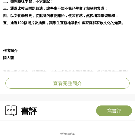
二、強調趣味學習，不求強記；
三、通過比較及問題啟迪，讓學生不知不覺已學會了相關的常識；
四、以文化學歷史，從貼身的事物開始，使其有感，然後增加學習動機；
五、通過100幅照片及插圖，讓學生直觀地吸收中國家庭和家族文化的知識。
作者簡介
陸人龍
香港大學文學士、哲學碩士、加拿大多倫多大學哲學博士。曾任教香港大學歷史
系，另曾任職香國港大學專業進修學院、香港教育學院等。學術研究領域包括中
查看完整簡介
國近代史、當代中國發展、全球化、際政治等，主要著作有
The Originals of
。退休後繼續從
Chinese Bolshevism: An Ideology in the Making 1920-1928
事講學和研究。
書評
寫書評
劉健宇
香港教育大學中國歷史教育榮譽學士，香港大學中國歷史研究文科碩士，持有香
暫無書評