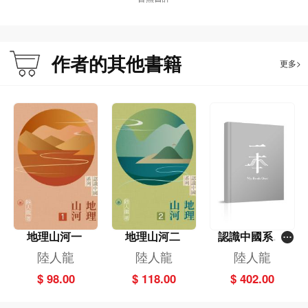
港特區政府教育局檢定教員及國際文憑組織（IBO）教學證，亦有參與《香港地
方志．教育卷》編撰工作。近年成立香港史學後進協會推廣歷史研究及學生文化
教育工作。
作者的其他書籍
更多>
地理山河一
地理山河二
認識中國系列
（1-4）（套
陸人龍
陸人龍
陸人龍
裝）
$ 98.00
$ 118.00
$ 402.00