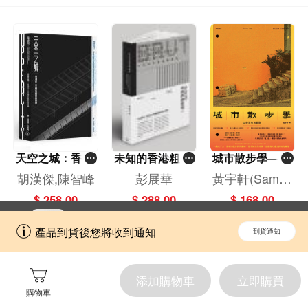
天空之城：香港
未知的香港粗獷
城市散步學——
行人天橋的觀察
建築
以香港作為起點
胡漢傑,陳智峰
彭展華
黃宇軒(Samps
與想像
on Wong)
$ 258.00
$ 288.00
$ 168.00
立即切換到「一本」手機應用程式，
開啟
產品到貨後您將收到通知
到貨通知
擁抱更全面的購物和文化體驗。
添加購物車
立即購買
購物車