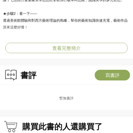
★步驟2：看一下——
透過美術館體驗和對西方藝術理論的鳥瞰，幫你的藝術知識快速充電，藝術作品
原來這麼好懂！
★步驟3：按一下——
查看完整簡介
數位時代中的生活美學和大眾美學都是你我的日常，學習成為美學的實踐者，拿
回思考與美感的主控權。
透過美學修煉，讓美感進入生命，成為內在養分與助力，幫助讀者在思考和五感
書評
寫書評
的深度與廣度上，都能快速升級，不卡關。
暫無書評
購買此書的人還購買了