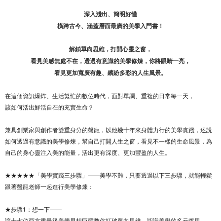
深入淺出、簡明好懂
橫跨古今、涵蓋層面最廣的美學入門書！
解鎖單向思維，打開心靈之窗，
看見美感無處不在，透過有意識的美學修煉，你將眼睛一亮，
看見更加寬廣有趣、繽紛多彩的人生風景。
在這個資訊爆炸、生活繁忙的數位時代，面對單調、重複的日常毎一天，
該如何活出鮮活自在的充實生命？
兼具創業家與創作者雙重身分的盤龍，以他幾十年來身體力行的美學實踐，述說
如何透過有意識的美學修煉，幫自己打開人生之窗，看見不一樣的生命風景，為
自己的身心靈注入美的能量，活出更有深度、更加豐盈的人生。
★★★★★「美學實踐三步驟」——美學不難，只要透過以下三步驟，就能輕鬆
跟著盤龍老師一起進行美學修煉：
★步驟1：想一下——
讓十七位西方重量級美學思想巨擘教你打破單向思維，認識美學的多元哲思。