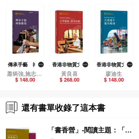
第六章 火龍紮作 120
一、珍珠草 122
二、紮作火龍 126
三、紮作龍頭 127
四、紮作龍心 131
五、紮作龍尾 136
六、紮作龍珠 138
傳承手藝 神像
香港非物質文化
香港非物質文化
第七章 舞火龍的過程 140
雕刻
遺產系列：古琴
遺產系列：大澳
蕭炳強,施志明,
黃良喜
廖迪生
一、農曆八月十四日 142
藝術（斲琴技
端午龍舟遊涌
$ 148.00
$ 268.00
$ 148.00
黃競聰
二、農曆八月十五日 162
藝）
三、農曆八月十六日 165
四、舞火龍的花式與陣式 168
還有書單收錄了這本書
第八章 「火龍」與「夜龍」 186
附錄一：大坑口述史訪談名單，2021－2023年 192
「書香營」-閱讀主題：「中
後記 193