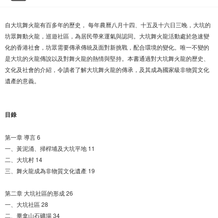
自大坑舞火龍有百多年的歷史， 每年農曆八月十四、十五及十六日三晚，大坑的
坊眾舞動火龍，巡遊社區，為居民帶來運氣與認同。大坑舞火龍活動處於急速變
化的香港社會，坊眾需要傳承傳統及面對新挑戰，配合環境的變化。唯一不變的
是大坑的火龍傳說以及對舞火龍的熱情與堅持。本書通過對大坑舞火龍的歷史、
文化及社會的介紹，令讀者了解大坑舞火龍的傳承，及其成為國家級非物質文化
遺產的意義。
目錄
第一章 導言 6
一、黃泥涌、掃桿埔及大坑平地 11
二、大坑村 14
三、舞火龍成為非物質文化遺產 19
第二章 大坑社區的形成 26
一、大坑社區 28
二、畢拿山石礦場 34