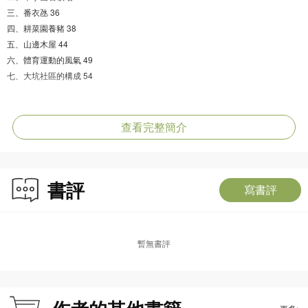
三、番衣氹 36
四、耕菜園養豬 38
五、山邊木屋 44
六、體育運動的風氣 49
七、大坑社區的構成 54
第三章 節慶活動與地方組織 58
一、大坑蓮花宮 60
查看完整簡介
二、火龍開光儀式 64
三、觀音誕 65
四、觀音開庫 67
書評
五、筲箕灣譚公誕 67
寫書評
六、自發性的地方活動 72
第四章 大坑坊眾福利會 74
暫無書評
一、孔聖義學 76
二、大坑坊眾福利會 77
三、組織社區 84
四、福利會會址 85