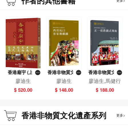
作者的其他書籍
更多>
五、賑災工作 86
六、轉型為不牟利有限公司 88
七、李陞大坑學校 90
八、興建會所大樓 91
九、維繫社區 92
第五章 百多年的變化 94
一、舞火龍的意義 96
二、早期的舞火龍 98
三、大坑夜龍會 100
四、鬆散的組織 101
香港廟宇 (上下
香港非物質文化
香港非物質文化
五、香枝和爆竹 102
卷)
遺產系列：西貢
遺產系列：正一
廖迪生
廖迪生
廖迪生,馬健行
六、習俗傳統 102
坑口客家舞麒麟
道教儀式傳統
七、樓梯的挑戰 105
$ 520.00
$ 148.00
$ 188.00
八、燃放爆竹 106
九、舞細龍 109
十、舞火龍表演 110
香港非物質文化遺產系列
十一、籌募經費 114
更多>
十二、舞龍牌照 115
十三、火龍委員會 116