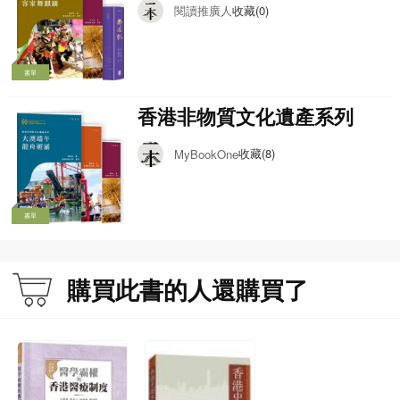
國神話與傳統文化」
參考文獻 196
閱讀推廣人
收藏(0)
作者簡介
書單
廖迪生
香港非物質文化遺產系列
文化人類學者，美國匹茲堡大學人類學博士，香港科技大學人文學部榮休副教
授、前華南研究中心主任。專研香港與華南地方社會文化；研究興趣包括：民間
收藏(8)
MyBookOne
宗教、文化傳承與保育、食物與全球化、族群認同、家庭與親屬關係等。著作包
括《香港廟宇》、《大時代中一位老香港的足跡：何銘思口述史》、《香港天后
崇拜》等。
書單
購買此書的人還購買了