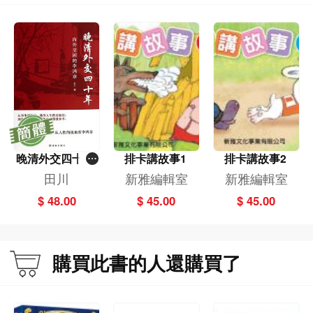
晚清外交四十年
排卡講故事1
排卡講故事2
──內外交困的
田川
新雅編輯室
新雅編輯室
李鴻章
$ 48.00
$ 45.00
$ 45.00
購買此書的人還購買了