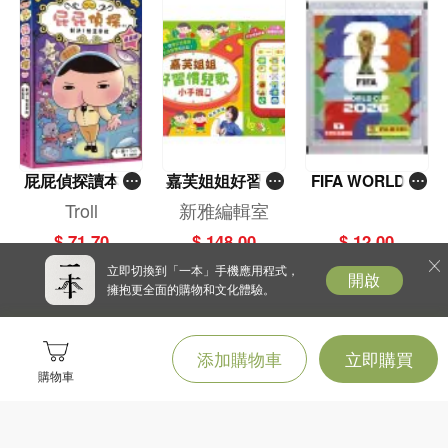
屁屁偵探讀本(1
嘉芙姐姐好習慣
FIFA WORLD C
3)－－對決！怪
兒歌小手機
UP 2026（Stick
Troll
新雅編輯室
盜學院（星星
er pack 貼紙
$ 71.70
$ 148.00
$ 12.00
篇）
包）
立即切換到「一本」手機應用程式，
開啟
擁抱更全面的購物和文化體驗。
添加購物車
立即購買
購物車