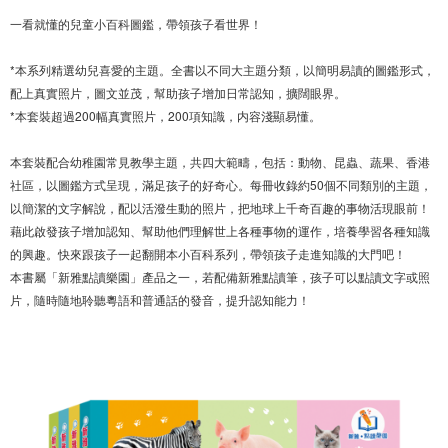
一看就懂的兒童小百科圖鑑，帶領孩子看世界！
*本系列精選幼兒喜愛的主題。全書以不同大主題分類，以簡明易讀的圖鑑形式，
配上真實照片，圖文並茂，幫助孩子增加日常認知，擴闊眼界。
*本套裝超過200幅真實照片，200項知識，内容淺顯易懂。
本套裝配合幼稚園常見教學主題，共四大範疇，包括：動物、昆蟲、蔬果、香港
社區，以圖鑑方式呈現，滿足孩子的好奇心。每冊收錄約50個不同類別的主題，
以簡潔的文字解說，配以活潑生動的照片，把地球上千奇百趣的事物活現眼前！
藉此啟發孩子增加認知、幫助他們理解世上各種事物的運作，培養學習各種知識
的興趣。快來跟孩子一起翻開本小百科系列，帶領孩子走進知識的大門吧！
本書屬「新雅點讀樂園」產品之一，若配備新雅點讀筆，孩子可以點讀文字或照
片，隨時隨地聆聽粵語和普通話的發音，提升認知能力！