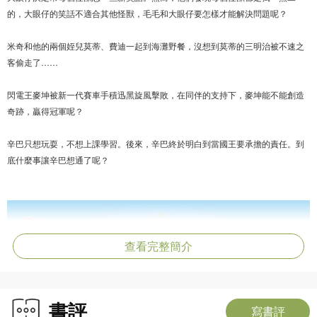
的，大眼仔的笑話不適合其他怪獸，毛毛和大眼仔要怎樣才能解決問題呢？
米奇和他的兩個姪兒莫蒂、費迪一起到海灘野餐，沒想到莫蒂的三明治被不速之
客偷走了……
閃電王麥坤被新一代賽車手積迅黑旋風擊敗，在同伴的支持下，麥坤能不能創造
奇跡，贏得冠軍呢？
辛巴只想玩耍，不想上課學習。後來，辛巴終於明白到當國王要承擔的責任。到
底什麼事讓辛巴想通了呢？
查看完整簡介
書評
寫書評