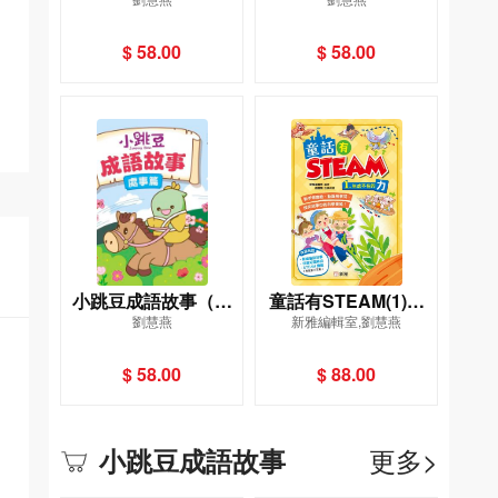
物篇）[新雅．點讀樂
問篇）[新雅．點讀樂
園]
園]
$ 58.00
$ 58.00
小跳豆成語故事（處
童話有STEAM(1)無
劉慧燕
新雅編輯室,劉慧燕
事篇）[新雅．點讀樂
處不在的力
園]
$ 58.00
$ 88.00
更多>
小跳豆成語故事