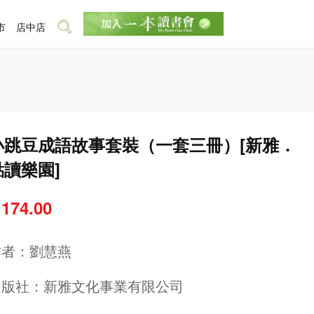
市
店中店
小跳豆成語故事套裝（一套三冊）[新雅．
點讀樂園]
 174.00
作者：
劉慧燕
出版社：
新雅文化事業有限公司