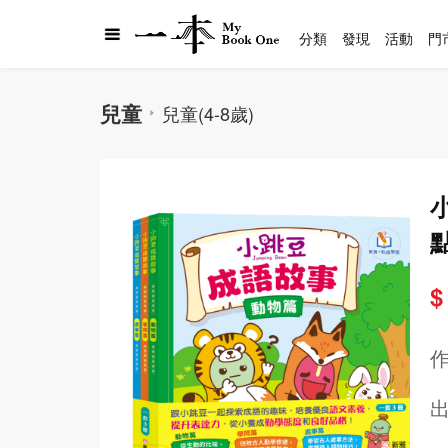
分類
發現
活動
門
兒童
兒童(4-8歲)
$