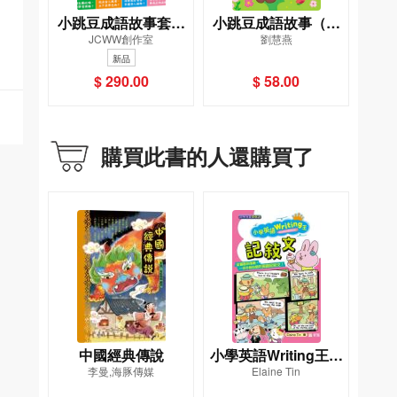
小跳豆成語故事套裝
小跳豆成語故事（處
JCWW創作室
劉慧燕
（一套5冊）[新雅．
事篇）[新雅．點讀樂
新品
點讀樂園]
園]
$ 290.00
$ 58.00
購買此書的人還購買了
中國經典傳說
小學英語Writing王：
李曼,海豚傳媒
Elaine Tin
記敍文（趣味漫畫學