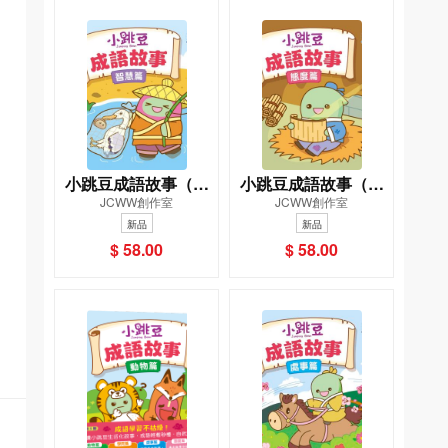
小跳豆成語故事（智
小跳豆成語故事（態
JCWW創作室
JCWW創作室
慧篇）
度篇）
新品
新品
$ 58.00
$ 58.00