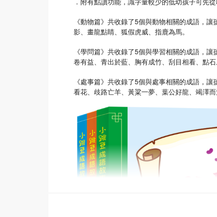
．附有點讀功能，識字量較少的低幼孩子可先從
《動物篇》共收錄了5個與動物相關的成語，讓
影、畫龍點睛、狐假虎威、指鹿為馬。
《學問篇》共收錄了5個與學習相關的成語，讓
卷有益、青出於藍、胸有成竹、刮目相看、點石
《處事篇》共收錄了5個與處事相關的成語，讓
看花、歧路亡羊、黃粱一夢、葉公好龍、竭澤而