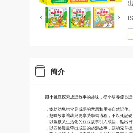
出
I
簡介
跟小跳豆探索成語故事的趣味，從小培養優良語
．協助幼兒把常見成語的意思和用法自然記住。
．趣味故事讓幼兒更享受學習過程，不以死記硬
．以幽默又生活化的豆豆故事引入成語，點出日
．以四格漫畫帶出成語的起源故事，讓幼兒掌握