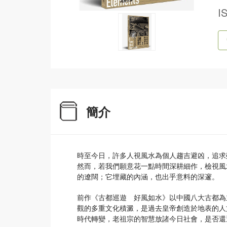
I
簡介
時至今日，許多人視風水為個人趨吉避凶，追求
然而，若我們願意花一點時間深耕細作，檢視風
的遼闊；它埋藏的內涵，也出乎意料的深邃。
前作《古都巡遊 好風如水》以中國八大古都為
觀的多重文化積澱，是過去皇帝創造於地表的人
時代轉變，老祖宗的智慧放諸今日社會，是否還