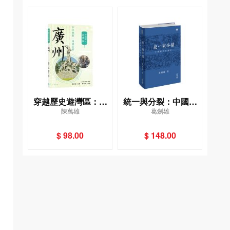
穿越歷史遊灣區：廣
統一與分裂：中國歷
陳萬雄
葛劍雄
州
史的啟示
$ 98.00
$ 148.00