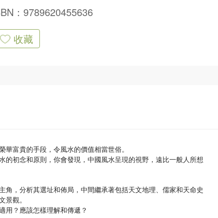
SBN：9789620455636
收藏
榮華富貴的手段，令風水的價值相當世俗。
水的初念和原則，你會發現，中國風水呈現的視野，遠比一般人所想
主角，分析其選址和佈局，中間繼承著包括天文地理、儒家和天命史
文景觀。
適用？應該怎樣理解和傳遞？