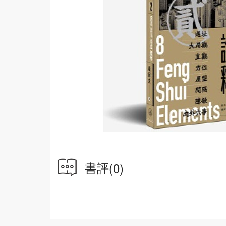
書評
(0)