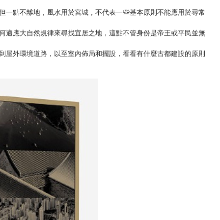
但一點不離地，風水用於宮城，不代表一些基本原則不能應用於尋常
何適應大自然規律來尋找宜居之地，這點不管身份是帝王或平民並無
到屋外環境道路，以至室內佈局和擺設，看看有什麼古都建設的原則