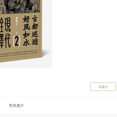
寫書評
暫無書評