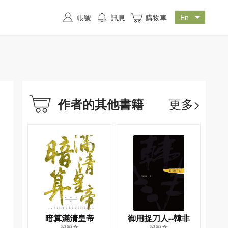
帳號
訊息
購物車
更多>
作者的其他書籍
暗算滿清皇帝
御用捉刀人--韓非
梁冠文
梁冠文