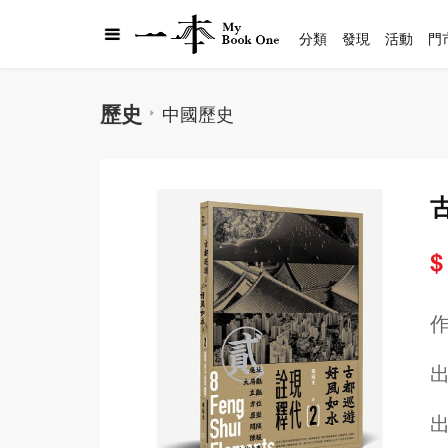
分類
發現
活動
門
歷史
中國歷史
$
出