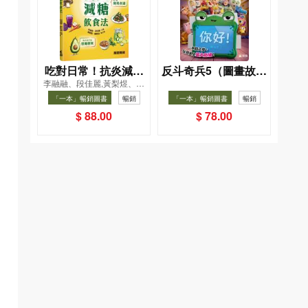
吃對日常！抗炎減糖
反斗奇兵5（圖畫故事
李融融、段佳麗,黃梨煜、顧
飲食法
版）
凱辰
「一本」暢銷圖書
暢銷
「一本」暢銷圖書
暢銷
$ 88.00
$ 78.00