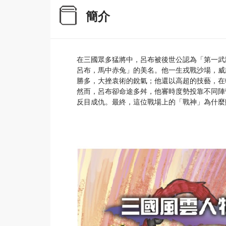
簡介
在三國眾多猛將中，呂布被後世公認為「第一武
呂布，馬中赤兔」的美名。他一生戎戰沙場，威
勝多，大挫袁術的銳氣；他還以高超的技藝，在
然而，呂布卻命途多舛，他審時度勢投靠不同陣
反目成仇。最終，這位戰場上的「戰神」為什麼