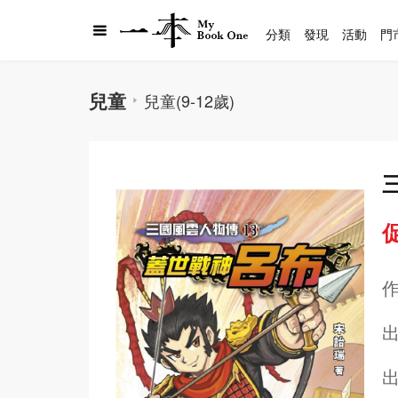
分類
發現
活動
門
兒童
兒童(9-12歲)
促
出