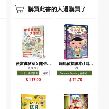
購買此書的人還購買了
便當實驗室又開張了
屁屁偵探讀本(13)－
高木直子
Troll
——日日和特別日的
－對決！怪盜學院
「一本」暢銷圖書
暢銷
Summer Reading 在書裡度
菜單挑戰記
（星星篇）
夏, Cool Down, Read On!-精
暢銷
$ 117.00
$ 71.70
選圖書67折