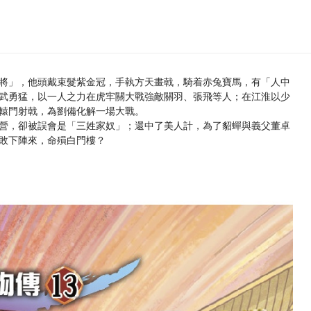
將」，他頭戴束髮紫金冠，手執方天畫戟，騎着赤兔寶馬，有「人中
武勇猛，以一人之力在虎牢關大戰強敵關羽、張飛等人；在江淮以少
轅門射戟，為劉備化解一場大戰。
營，卻被誤會是「三姓家奴」；還中了美人計，為了貂蟬與義父董卓
敗下陣來，命殞白門樓？