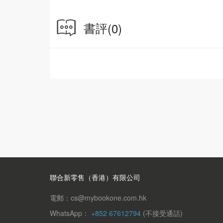
書評
(0)
聯合新零售（香港）有限公司
電郵：cs@mybookone.com.hk
WhatsApp：
+852 67612794
(不接受通話)