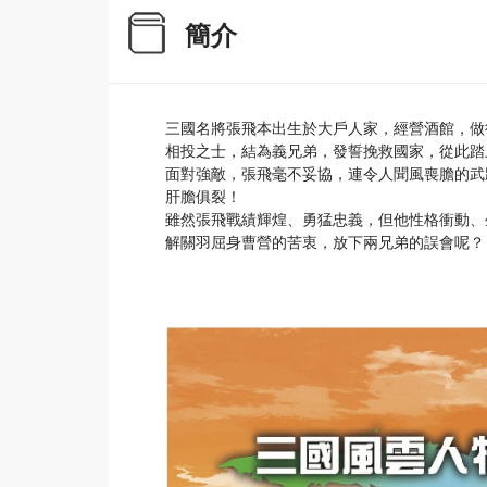
簡介
三國名將張飛本出生於大戶人家，經營酒館，做
相投之士，結為義兄弟，發誓挽救國家，從此踏
面對強敵，張飛毫不妥協，連令人聞風喪膽的武
肝膽俱裂！
雖然張飛戰績輝煌、勇猛忠義，但他性格衝動、
解關羽屈身曹營的苦衷，放下兩兄弟的誤會呢？