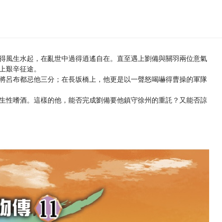
得風生水起，在亂世中過得逍遙自在。直至遇上劉備與關羽兩位意氣
上艱辛征途。
將呂布都忌他三分；在長坂橋上，他更是以一聲怒喝嚇得曹操的軍隊
生性嗜酒。這樣的他，能否完成劉備要他鎮守徐州的重託？又能否諒