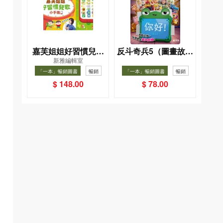
嘉芙姐姐好習慣兒歌
反斗奇兵5（圖畫故事
新雅編輯室
小手機
版）
「一本」暢銷圖書
暢銷
「一本」暢銷圖書
暢銷
$ 148.00
$ 78.00