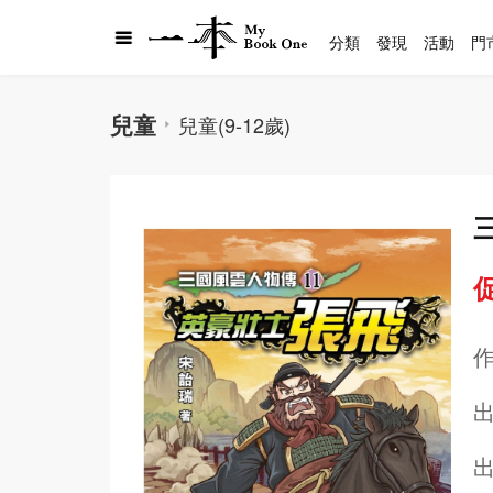
分類
發現
活動
門
兒童
兒童(9-12歲)
促
出