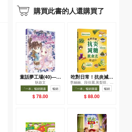
購買此書的人還購買了
童話夢工場(40)——
吃對日常！抗炎減糖
耿啟文
李融融、段佳麗,黃梨煜、顧
織女下凡結奇緣
飲食法
凱辰
「一本」暢銷圖書
暢銷
「一本」暢銷圖書
暢銷
$ 78.00
$ 88.00