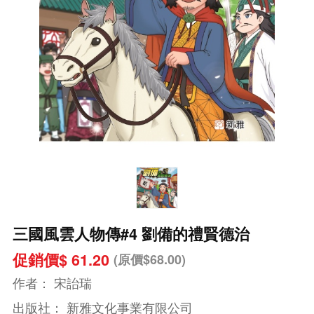
三國風雲人物傳#4 劉備的禮賢德治
促銷價$ 61.20
(原價$68.00)
作者：
宋詒瑞
出版社：
新雅文化事業有限公司