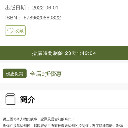
出版日期：
2022-06-01
ISBN：
9789620880322
收藏
搶購時間剩餘 23天1:49:03
全店9折優惠
優惠促銷
簡介
從三國傳奇人物的故事，認識風雲變幻的時代！
劉備在接掌徐州後，卻因誤信呂布而被奪走徐州的控制權，再度顛沛流離。劉備