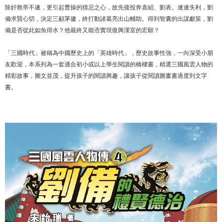
除奸救帝不遂，更引起曹操的猜忌之心，故先後投奔袁紹、劉表。連連失利，劉
備求賢心切，決定三顧茅廬，終打動諸葛亮出山輔助。得到智囊的出謀獻策，劉
備是否從此如魚得水？他最終又能否實現復興漢室的宏願？
「三國時代」被稱為中國歷史上的「英雄時代」，歷史故事性強，一向深受小朋
友歡迎，本系列為一套適合初小或以上學生閱讀的橋樑書，精選三國風雲人物的
精彩故事，圖文並茂，提升孩子的閱讀興趣，讓孩子從閱讀圖畫書過度到文字
書。