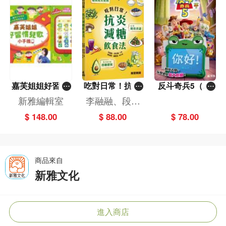
嘉芙姐姐好習慣
吃對日常！抗炎
反斗奇兵5（圖
兒歌小手機
減糖飲食法
畫故事版）
新雅編輯室
李融融、段佳
麗,黃梨煜、顧
$ 148.00
$ 88.00
$ 78.00
凱辰
商品來自
新雅文化
進入商店