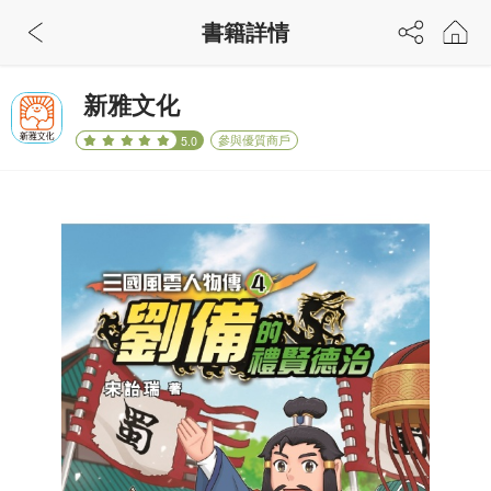
書籍詳情
新雅文化
參與優質商戶
5.0