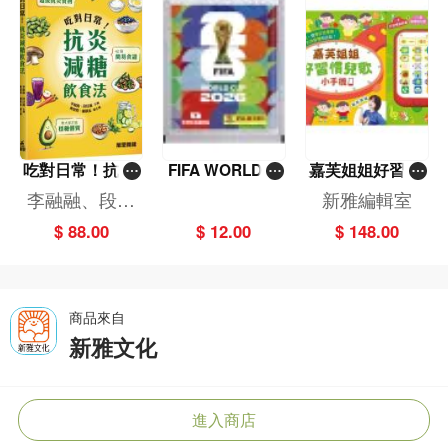
吃對日常！抗炎
FIFA WORLD C
嘉芙姐姐好習慣
減糖飲食法
UP 2026（Stick
兒歌小手機
李融融、段佳
新雅編輯室
er pack 貼紙
麗,黃梨煜、顧
$ 88.00
$ 12.00
$ 148.00
包）
凱辰
商品來自
新雅文化
進入商店