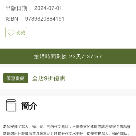
出版日期：
2024-07-01
ISBN：
9789620884191
收藏
搶購時間剩餘 22天7:37:57
全店9折優惠
優惠促銷
簡介
老師安排了寫人、物、景、究的作文題目，不擅作文的李叮咚該怎麼辦？看精靈
鏘鏘鏘用什麼魔法道具來幫助叮咚提升作文水平吧！從學習描寫人、物的特點，