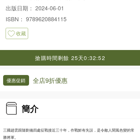
出版日期：
2024-06-01
ISBN：
9789620884115
收藏
搶購時間剩餘 25天0:32:52
全店9折優惠
優惠促銷
簡介
三國趙雲跟隨劉備四處征戰接近三十年，作戰鮮有失誤，是令敵人聞風色變的常
勝將軍。