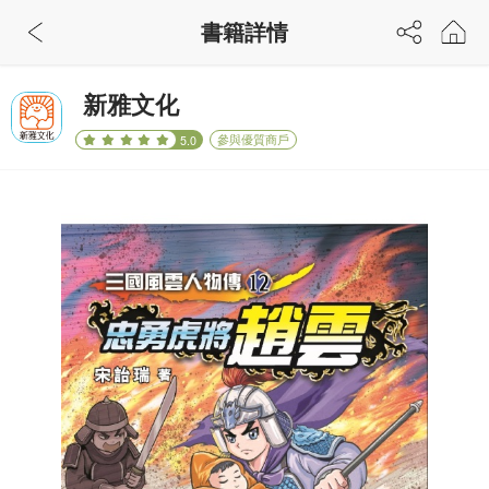
書籍詳情
新雅文化
參與優質商戶
5.0