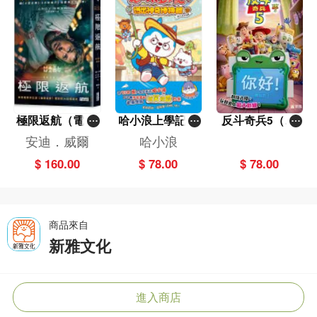
極限返航（電影
哈小浪上學記(1
反斗奇兵5（圖
書衣典藏版）
3)——逃出神奇
畫故事版）
安迪．威爾
哈小浪
（獨家收錄作者
博物館
$ 160.00
$ 78.00
$ 78.00
訪談）
商品來自
新雅文化
進入商店