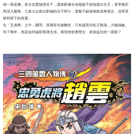
他一身是膽，多次在驚險情況下，護衞劉備令他毫髮不損地逃出生天；更單槍匹
馬深入敵陣，七進七出救出劉備的兒子阿斗；還奮不顧身挽救老將黃忠，深受眾
將和部下的喜愛。
在「五虎將」之中，關羽、張飛等先後離世，只有趙雲仍屹立戰場，力撼強敵。
到了晚年，他是如何協助蜀漢北伐，展現他智勇雙全、老當益壯的一面呢？