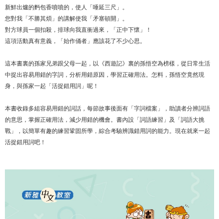
新鮮出爐的麪包香噴噴的，使人「唾延三尺」。
您對我「不勝其煩」的講解使我「矛塞頓開」。
對方球員一個扣殺，排球向我直衝過來，「正中下懷」！
這項活動真有意義，「始作俑者」應該花了不少心思。
這本書裏的孫家兄弟跟父母一起，以《西遊記》裏的孫悟空為榜樣，從日常生活
中捉出容易用錯的字詞，分析用錯原因，學習正確用法。怎料，孫悟空竟然現
身，與孫家一起「活捉錯用詞」呢！
本書收錄多組容易用錯的詞話，每節故事後面有「字詞檔案」，助讀者分辨詞語
的意思，掌握正確用法，減少用錯的機會。書內設「詞語練習」及「詞語大挑
戰」，以簡單有趣的練習鞏固所學，綜合考驗辨識錯用詞的能力。現在就來一起
活捉錯用詞吧！