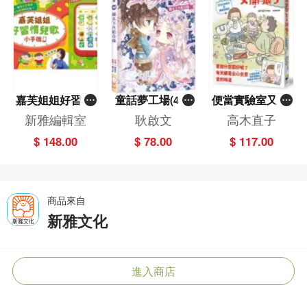
嘉芙姐姐好習慣
童話夢工場(40)
便當實驗室又開
兒歌小手機
——織女下凡結
張了——日日和
新雅編輯室
耿啟文
高木直子
奇緣
特別日的菜單挑
$ 148.00
$ 78.00
$ 117.00
戰記
商品來自
新雅文化
進入商店