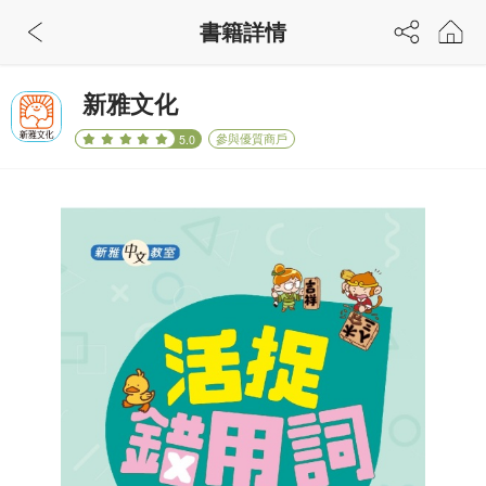
書籍詳情
新雅文化
參與優質商戶
5.0