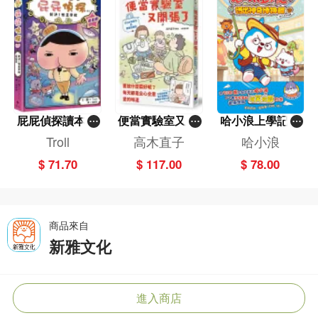
屁屁偵探讀本(1
便當實驗室又開
哈小浪上學記(1
3)－－對決！怪
張了——日日和
3)——逃出神奇
Troll
高木直子
哈小浪
盜學院（星星
特別日的菜單挑
博物館
$ 71.70
$ 117.00
$ 78.00
篇）
戰記
商品來自
新雅文化
進入商店