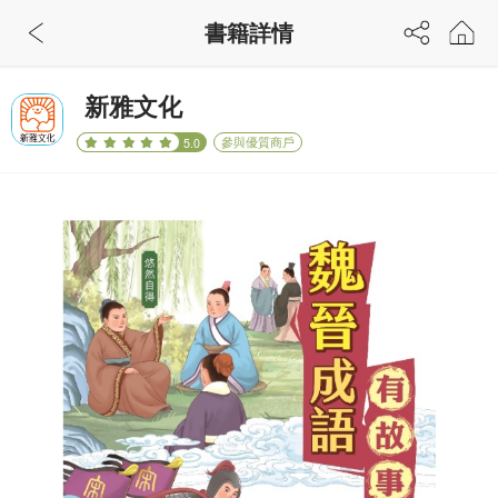
書籍詳情
新雅文化
參與優質商戶
5.0