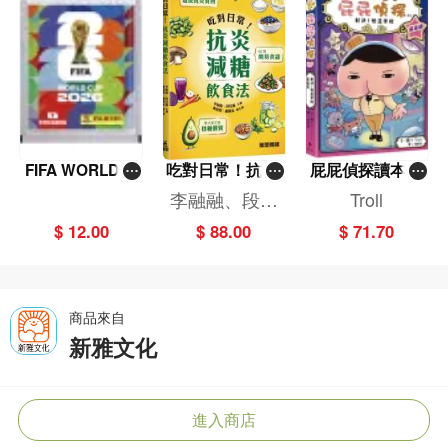
FIFA WORLD C
吃對日常！抗炎
屁屁偵探讀本(1
UP 2026（Stick
減糖飲食法
3)－－對決！怪
李融融、段佳
Troll
er pack 貼紙
盜學院（星星
麗,黃梨煜、顧
$ 12.00
$ 88.00
$ 71.70
包）
篇）
凱辰
商品來自
新雅文化
進入商店