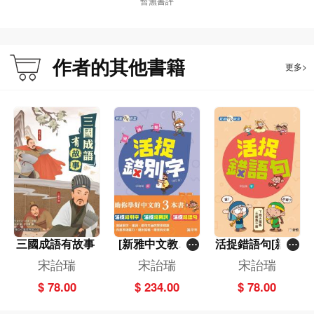
暫無書評
作者的其他書籍
更多>
三國成語有故事
[新雅中文教室]
活捉錯語句[新雅
一套3冊
中文教室]
宋詒瑞
宋詒瑞
宋詒瑞
$ 78.00
$ 234.00
$ 78.00