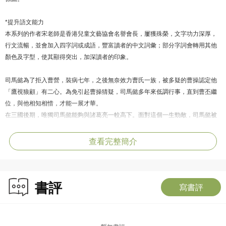
*提升語文能力
本系列的作者宋老師是香港兒童文藝協會名譽會長，屢獲殊榮，文字功力深厚，
行文流暢，並會加入四字詞或成語，豐富讀者的中文詞彙；部分字詞會轉用其他
顏色及字型，使其顯得突出，加深讀者的印象。
司馬懿為了拒入曹營，裝病七年，之後無奈效力曹氏一族，被多疑的曹操認定他
「鷹視狼顧」有二心。為免引起曹操猜疑，司馬懿多年來低調行事，直到曹丕繼
位，與他相知相惜，才能一展才華。
在三國後期，唯獨司馬懿能夠與諸葛亮一較高下。面對這個一生勁敵，司馬懿被
其「空城計」擺了一道，又收到對方送來的女裝羞辱，但他不為所動，與諸葛亮
展開一場場精彩的較量。
查看完整簡介
後來，曹丕篡漢，曹魏政權經歷幾朝皇帝，直到幼主登基，司馬懿受到排擠，權
力架空。最終，他如何謀定後動，掀翻曹氏，為子孫打下終結三國混戰、統一全
國的根基？
書評
寫書評