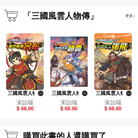
「三國風雲人物傳」
更多>
三國風雲人物傳
三國風雲人物傳
三國風雲人物傳
(13)蓋世戰神呂
(12)忠勇虎將趙
(11)英豪壯士張
宋詒瑞
宋詒瑞
宋詒瑞
布
雲
飛
$ 68.00
$ 68.00
$ 68.00
購買此書的人還購買了