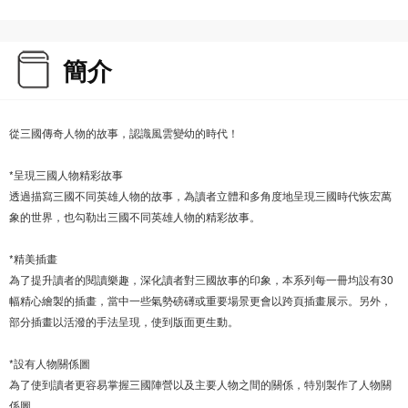
簡介
從三國傳奇人物的故事，認識風雲變幼的時代！
*呈現三國人物精彩故事
透過描寫三國不同英雄人物的故事，為讀者立體和多角度地呈現三國時代恢宏萬
象的世界，也勾勒出三國不同英雄人物的精彩故事。
*精美插畫
為了提升讀者的閱讀樂趣，深化讀者對三國故事的印象，本系列每一冊均設有30
幅精心繪製的插畫，當中一些氣勢磅礡或重要場景更會以跨頁插畫展示。另外，
部分插畫以活潑的手法呈現，使到版面更生動。
*設有人物關係圖
為了使到讀者更容易掌握三國陣營以及主要人物之間的關係，特別製作了人物關
係圖。