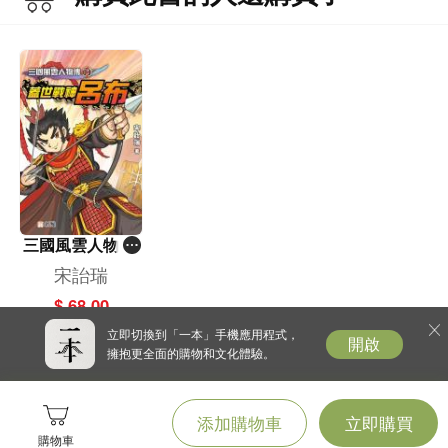
三國風雲人物傳
(13)蓋世戰神呂
宋詒瑞
布
$ 68.00
立即切換到「一本」手機應用程式，
開啟
擁抱更全面的購物和文化體驗。
添加購物車
立即購買
購物車