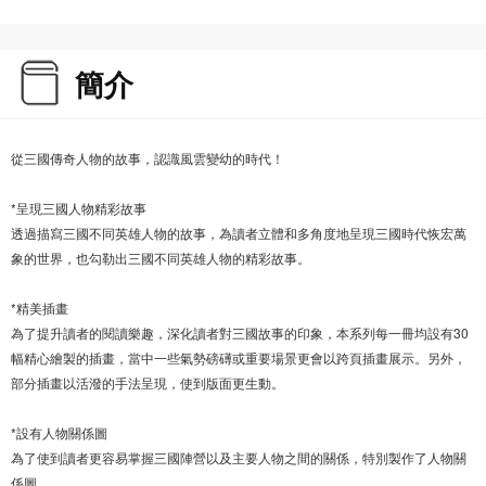
簡介
從三國傳奇人物的故事，認識風雲變幼的時代！
*呈現三國人物精彩故事
透過描寫三國不同英雄人物的故事，為讀者立體和多角度地呈現三國時代恢宏萬
象的世界，也勾勒出三國不同英雄人物的精彩故事。
*精美插畫
為了提升讀者的閱讀樂趣，深化讀者對三國故事的印象，本系列每一冊均設有30
幅精心繪製的插畫，當中一些氣勢磅礡或重要場景更會以跨頁插畫展示。另外，
部分插畫以活潑的手法呈現，使到版面更生動。
*設有人物關係圖
為了使到讀者更容易掌握三國陣營以及主要人物之間的關係，特別製作了人物關
係圖。