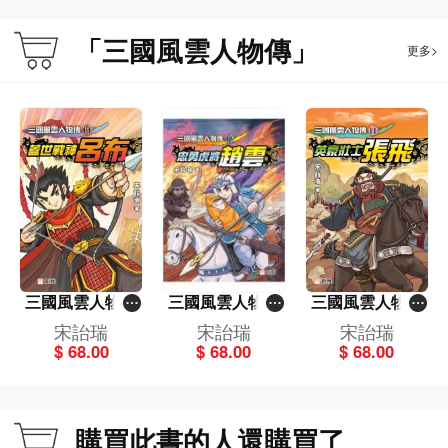
「三國風雲人物傳」
更多>
三國風雲人物傳
三國風雲人物傳
三國風雲人物傳
(13)蓋世戰神呂
(12)忠勇虎將趙
(11)英豪壯士張
宋詒瑞
宋詒瑞
宋詒瑞
布
雲
飛
$ 68.00
$ 68.00
$ 68.00
購買此書的人還購買了