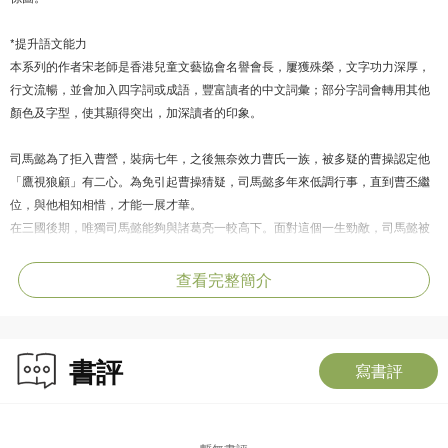
*提升語文能力
本系列的作者宋老師是香港兒童文藝協會名譽會長，屢獲殊榮，文字功力深厚，
行文流暢，並會加入四字詞或成語，豐富讀者的中文詞彙；部分字詞會轉用其他
顏色及字型，使其顯得突出，加深讀者的印象。
司馬懿為了拒入曹營，裝病七年，之後無奈效力曹氏一族，被多疑的曹操認定他
「鷹視狼顧」有二心。為免引起曹操猜疑，司馬懿多年來低調行事，直到曹丕繼
位，與他相知相惜，才能一展才華。
在三國後期，唯獨司馬懿能夠與諸葛亮一較高下。面對這個一生勁敵，司馬懿被
其「空城計」擺了一道，又收到對方送來的女裝羞辱，但他不為所動，與諸葛亮
展開一場場精彩的較量。
查看完整簡介
後來，曹丕篡漢，曹魏政權經歷幾朝皇帝，直到幼主登基，司馬懿受到排擠，權
力架空。最終，他如何謀定後動，掀翻曹氏，為子孫打下終結三國混戰、統一全
國的根基？
書評
寫書評