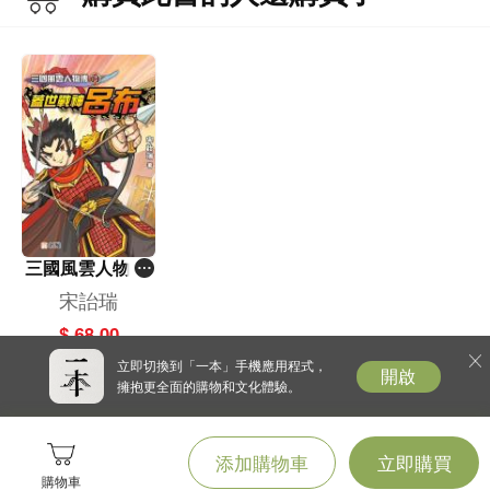
三國風雲人物傳
(13)蓋世戰神呂
宋詒瑞
布
$ 68.00
立即切換到「一本」手機應用程式，
開啟
擁抱更全面的購物和文化體驗。
添加購物車
立即購買
購物車