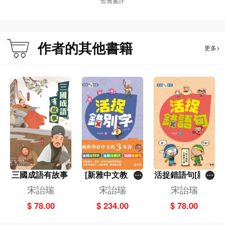
暫無書評
作者的其他書籍
更多>
三國成語有故事
[新雅中文教室]
活捉錯語句[新雅
一套3冊
中文教室]
宋詒瑞
宋詒瑞
宋詒瑞
$ 78.00
$ 234.00
$ 78.00