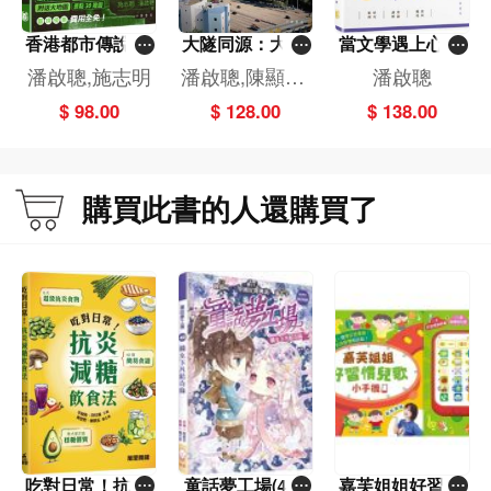
香港都市傳說全
大隧同源：大老
當文學遇上心理
攻略
山隧道與瀝源發
學──文藝心理
潘啟聰,施志明
潘啟聰,陳顯揚,
潘啟聰
展歷程
學概論
歐陽晧江
$ 98.00
$ 128.00
$ 138.00
購買此書的人還購買了
吃對日常！抗炎
童話夢工場(40)
嘉芙姐姐好習慣