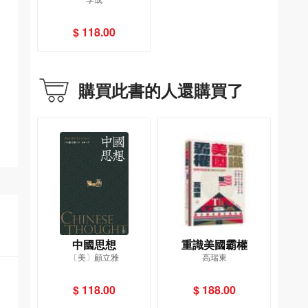
的利益交匯點（全新
增訂版）
$ 118.00
購買此書的人還購買了
中國思想
重識美國霸權
〔美〕顧立雅
高瑞東
$ 118.00
$ 188.00