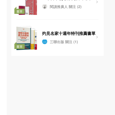
弈與個人選擇：一份書單看清
閱讀推廣人
關注
(2)
時局
書單
灼見名家十週年特刊推薦書單
三聯出版
關注
(1)
書單