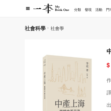
分類
發現
活動
門
社會科學
社會學
$