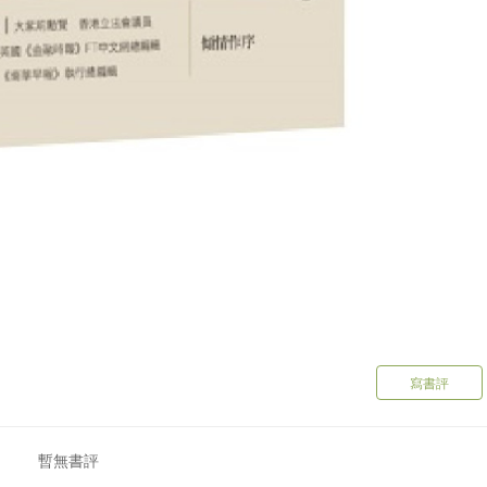
寫書評
暫無書評