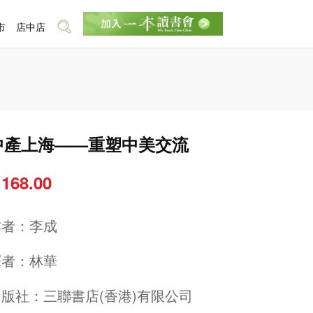
市
店中店
中產上海——重塑中美交流
 168.00
作者：
李成
譯者：
林華
出版社：
三聯書店(香港)有限公司