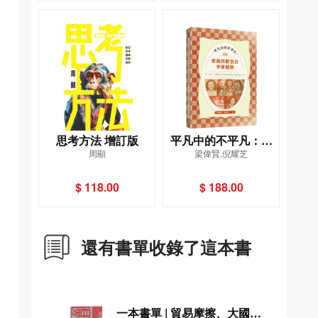
思考方法 增訂版
平凡中的不平凡：香
周顯
梁偉賢,倪耀芝
港西餅皇后李曾超群
$ 118.00
$ 188.00
還有書單收錄了這本書
一本書單 | 貿易摩擦、大國博