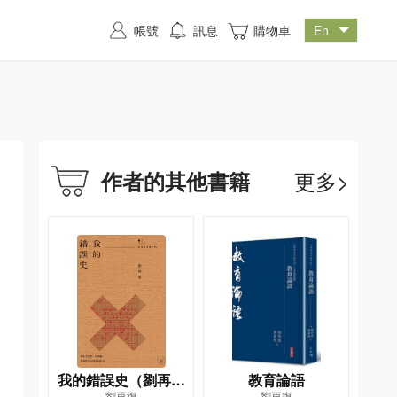
帳號
訊息
購物車
更多>
作者的其他書籍
我的錯誤史（劉再復
教育論語
劉再復
劉再復