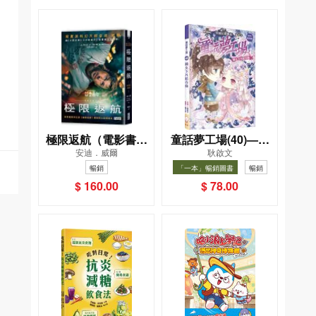
極限返航（電影書衣
童話夢工場(40)——
安迪．威爾
耿啟文
典藏版）（獨家收錄
織女下凡結奇緣
暢銷
「一本」暢銷圖書
暢銷
作者訪談）
$ 160.00
$ 78.00