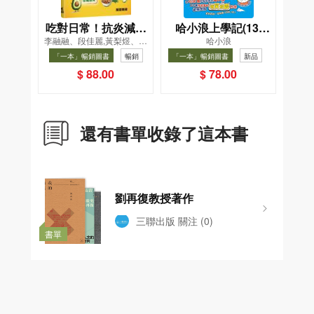
吃對日常！抗炎減糖
哈小浪上學記(13)
李融融、段佳麗,黃梨煜、顧
哈小浪
飲食法
——逃出神奇博物館
凱辰
「一本」暢銷圖書
暢銷
「一本」暢銷圖書
新品
暢銷
$ 88.00
$ 78.00
還有書單收錄了這本書
劉再復教授著作
三聯出版
關注
(0)
書單