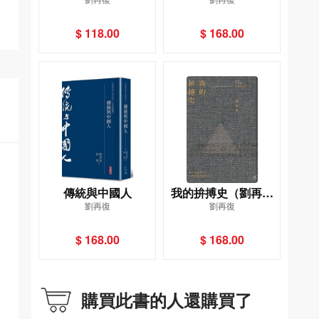
自傳之四）
$ 118.00
$ 168.00
傳統與中國人
我的拚搏史（劉再復
劉再復
劉再復
自傳之五）
$ 168.00
$ 168.00
購買此書的人還購買了