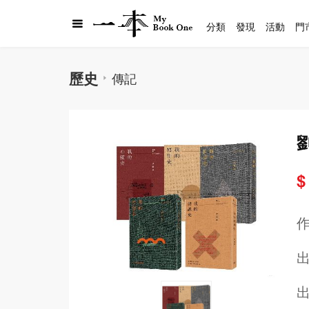
分類
發現
活動
門
歷史
傳記
$
出