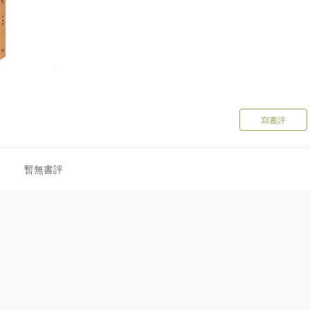
寫書評
暫無書評