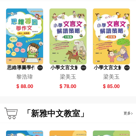
思維導圖學作文
小學文言文解讀
小學文言文解讀
─寫人、寫物篇
策略（中階篇）
策略（初階篇）
黎浩瑋
梁美玉
梁美玉
[新雅中文教室]
$ 88.00
$ 78.00
$ 85.00
「新雅中文教室」
更多>