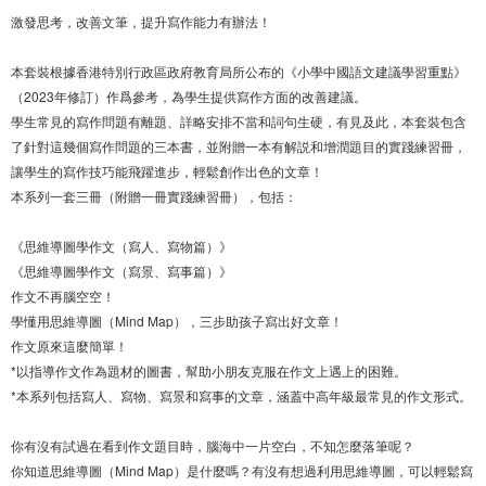
激發思考，改善文筆，提升寫作能力有辦法！
本套裝根據香港特別行政區政府教育局所公布的《小學中國語文建議學習重點》
（2023年修訂）作爲參考，為學生提供寫作方面的改善建議。
學生常見的寫作問題有離題、詳略安排不當和詞句生硬，有見及此，本套裝包含
了針對這幾個寫作問題的三本書，並附贈一本有解説和增潤題目的實踐練習冊，
讓學生的寫作技巧能飛躍進步，輕鬆創作出色的文章！
本系列一套三冊（附贈一冊實踐練習冊），包括：
《思維導圖學作文（寫人、寫物篇）》
《思維導圖學作文（寫景、寫事篇）》
作文不再腦空空！
學懂用思維導圖（Mind Map），三步助孩子寫出好文章！
作文原來這麼簡單！
*以指導作文作為題材的圖書，幫助小朋友克服在作文上遇上的困難。
*本系列包括寫人、寫物、寫景和寫事的文章，涵蓋中高年級最常見的作文形式。
你有沒有試過在看到作文題目時，腦海中一片空白，不知怎麼落筆呢？
你知道思維導圖（Mind Map）是什麼嗎？有沒有想過利用思維導圖，可以輕鬆寫