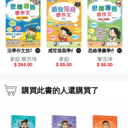
活學作文技巧套
感官描寫學作文
思維導圖學作文-
裝（一套3冊）
[新雅中文教室]
寫景、寫事篇[新
韋婭,黎浩瑋
韋婭
黎浩瑋
[新雅中文教室]
雅中文教室]
$ 264.00
$ 88.00
$ 88.00
購買此書的人還購買了