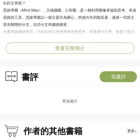
出好文章呢？
思維導圖（Mind Map），又稱腦圖、心智圖，是一種利用圖像來協助思考、表達
思維的工具。思維導圖以一個主題作為圓心，然後向外四散延展，連接一些跟主
題有關聯的分支，這些分支再繼續擴展。
本書突破傳統模式，示範如何以思維導圖激發思考，跟着書中引導，掌握三個步
驟：想一想與題目相關的問題、畫出思維導圖、找出重點來，即使遇到不同題
目，你也能靈感不斷，下筆如有神！
查看完整簡介
本系列主要針對小學生階段常見的寫人、寫物、寫景、寫事類文章，兩冊各以 16
篇範文為例，用思維導圖的方式幫助你理清思路，快速掌握寫作竅門，刻畫經典
的人物形象、描述形態多樣的物體、描繪美麗景色、記鈙精彩事件。
書評
寫書評
《小學修辭手法一本通》
修辭手法搶分天書，全面提升閲讀及寫作能力！
本書涵蓋了小學階段需掌握的十四種修辭手法：比喻、擬人、擬物、排比、反
暫無書評
復、設問、反問、誇張、對比、對偶、反語、引用、層遞及襯托。旨在全面培養
學生掌握修辭技巧，無論在閲讀或寫作中都能靈活運用修辭。書中教授各類修辭
手法的必備知識，輔以多樣的練習鞏固所學，提升語文能力。
作者的其他書籍
更多>