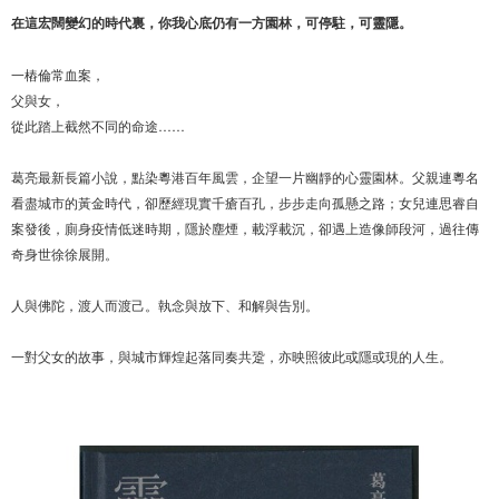
在這宏闊變幻的時代裏，你我心底仍有一方園林，可停駐，可靈隱。
一樁倫常血案，
父與女，
從此踏上截然不同的命途……
葛亮最新長篇小說，點染粵港百年風雲，企望一片幽靜的心靈園林。父親連粵名
看盡城市的黃金時代，卻歷經現實千瘡百孔，步步走向孤懸之路；女兒連思睿自
案發後，廁身疫情低迷時期，隱於塵煙，載浮載沉，卻遇上造像師段河，過往傳
奇身世徐徐展開。
人與佛陀，渡人而渡己。執念與放下、和解與告別。
一對父女的故事，與城市輝煌起落同奏共跫，亦映照彼此或隱或現的人生。