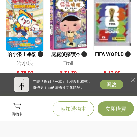
哈小浪上學記(1
屁屁偵探讀本(1
FIFA WORLD C
3)——逃出神奇
3)－－對決！怪
UP 2026（Stick
哈小浪
Troll
博物館
盜學院（星星
er pack 貼紙
$ 78.00
$ 71.70
$ 12.00
篇）
包）
立即切換到「一本」手機應用程式，
開啟
擁抱更全面的購物和文化體驗。
添加購物車
立即購買
購物車