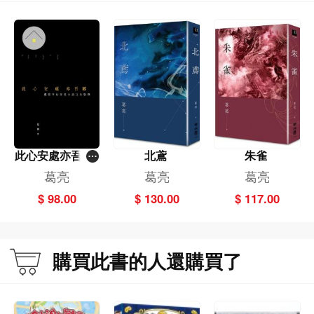
此心安處亦吾鄉-
北鳶
朱雀
-嚴歌苓的移民小
葛亮
葛亮
葛亮
說文化版圖
$ 98.00
$ 130.00
$ 117.00
購買此書的人還購買了