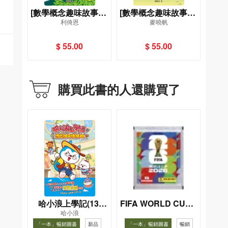
[數學概念趣味故事集]
[數學概念趣味故事集]
利倚恩
麥曉帆
(2)烏龍的熊貓警察
(1)新新的玩具大冒險
（度量）
（加法和減法）
$ 55.00
$ 55.00
購買此書的人還購買了
哈小浪上學記(13)
FIFA WORLD CUP 2
哈小浪
026（Sticker pack
——逃出神奇博物館
「一本」暢銷圖書
新品
「一本」暢銷圖書
暢銷
貼紙包）