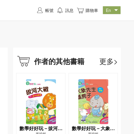
帳號
訊息
購物車
更多>
作者的其他書籍
數學好好玩－拔河大
數學好好玩－大象先
麥曉帆
麥曉帆