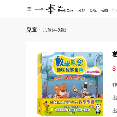
分類
發現
活動
門
兒童
兒童(4-8歲)
$
出