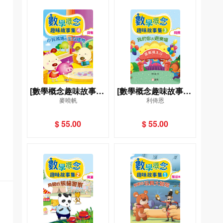
[數學概念趣味故事集]
[數學概念趣味故事集]
麥曉帆
利倚恩
(4)小狗媽媽的生日禮
(3)我約你去遊樂場
物（貨幣）
（時間）
$ 55.00
$ 55.00