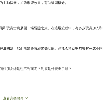
的主動探索，加強學習效果，有助鞏固概念。
熊和玩具士兵展開一場冒險之旅。在這場旅程中，有多少玩具加入和
解決問題，然而熊貓警察經常擺烏龍。你能否幫助熊貓警察完成不同
個好朋友總是碰不到面呢？到底是什麼出了錯？
物，給媽媽一個驚喜，不過弟弟不懂得分辨貨幣，怎麼辦呢？
查看完整簡介