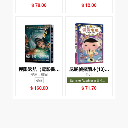
暢銷
$ 78.00
$ 12.00
極限返航（電影書衣
屁屁偵探讀本(13)－
安迪．威爾
Troll
典藏版）（獨家收錄
－對決！怪盜學院
暢銷
Summer Reading 在書裡度
作者訪談）
（星星篇）
夏, Cool Down, Read On!-精
暢銷
$ 160.00
$ 71.70
選圖書67折