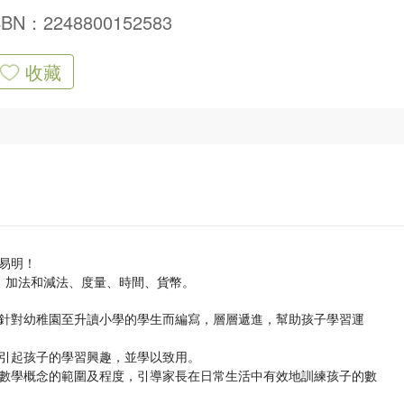
SBN：2248800152583
收藏
易明！
：加法和減法、度量、時間、貨幣。
針對幼稚園至升讀小學的學生而編寫，層層遞進，幫助孩子學習運
引起孩子的學習興趣，並學以致用。
數學概念的範圍及程度，引導家長在日常生活中有效地訓練孩子的數