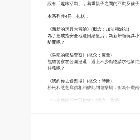
設有「趣味活動」，着重親子之間的互動及孩子
本系列共4冊，包括：
《新新的玩具大冒險》(概念：加法和減法)
為了把戒指安全地送回給皇后，新新帶領玩具小
離開呢？
《烏龍的熊貓警察》(概念：度量)
熊貓警察在公園巡邏，遇上不少動物請求他幫忙
任務呢？
《我約你去遊樂場》(概念：時間)
松松和芝芝寫信相約彼此到遊樂場，但為什麼兩
《小狗媽媽的生日禮物》(概念：貨幣)
媽媽的生日快到了，小狗姐弟準備買一份生日禮