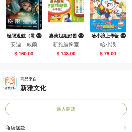
極限返航（電影
嘉芙姐姐好習慣
哈小浪上學記(1
書衣典藏版）
兒歌小手機
3)——逃出神奇
安迪．威爾
新雅編輯室
哈小浪
（獨家收錄作者
博物館
$ 160.00
$ 148.00
$ 78.00
訪談）
商品來自
新雅文化
進入商店
商店條款