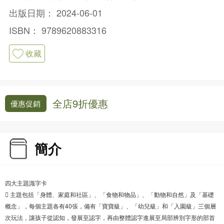
出版日期：
2024-06-01
ISBN：
9789620883316
收藏
全店9折優惠
優惠促銷
簡介
四大主題識字卡
 主題包括「身體、家庭和社區」、「食物和物品」、「動物和自然」及「基礎
概念」，每個主題各有40張，備有「寶寶級」、「幼兒級」和「入園級」三個層
次玩法，讓孩子從認知，發展至認字，再由整體認字進展至局部辨別字形的部首