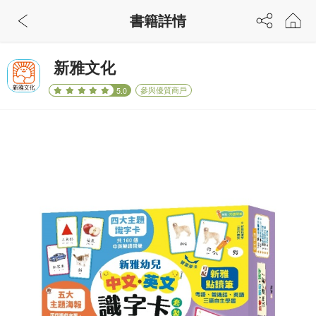
書籍詳情
新雅文化
參與優質商戶
5.0