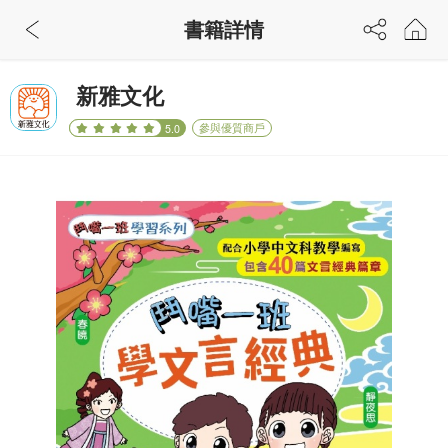
書籍詳情
新雅文化
參與優質商戶
5.0