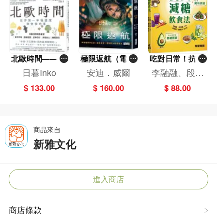
北歐時間——世
極限返航（電影
吃對日常！抗炎
界第一幸福國度
書衣典藏版）
減糖飲食法
日暮Inko
安迪．威爾
李融融、段佳
教會我的事
（獨家收錄作者
麗,黃梨煜、顧
$ 133.00
$ 160.00
$ 88.00
訪談）
凱辰
商品來自
新雅文化
進入商店
商店條款