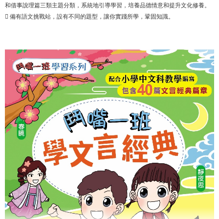
和借事說理篇三類主題分類，系統地引導學習，培養品德情意和提升文化修養。
 備有語文挑戰站，設有不同的題型，讓你實踐所學，鞏固知識。