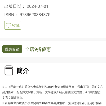
出版日期：
2024-07-01
ISBN：
9789620884375
收藏
全店9折優惠
優惠促銷
簡介
 由《鬥嘴一班》系列作者卓瑩創作3個全新短篇漫畫故事，帶出不同主題的文言
經典篇章，配合譯文解釋、賞析、文學背景介紹及相關語文知識，助你輕鬆提升
文言文閱讀能力。
 依照教育局建議小學生閱讀的40篇文言經典篇章，從詠物寫景篇、記事抒情篇