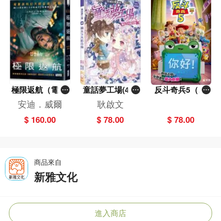
極限返航（電影
童話夢工場(40)
反斗奇兵5（圖
書衣典藏版）
——織女下凡結
畫故事版）
安迪．威爾
耿啟文
（獨家收錄作者
奇緣
$ 160.00
$ 78.00
$ 78.00
訪談）
商品來自
新雅文化
進入商店