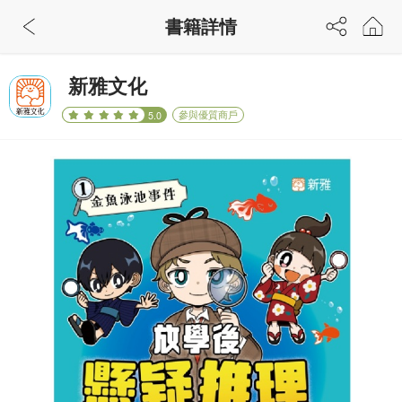
書籍詳情
新雅文化
參與優質商戶
5.0