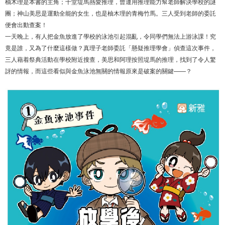
柚木理是本書的主角；十堂堤馬熱愛推理，曾運用推理能力幫老師解決學校的謎
團；神山美思是運動全能的女生，也是柚木理的青梅竹馬。三人受到老師的委託
便會出動查案！
一天晚上，有人把金魚放進了學校的泳池引起混亂，令同學們無法上游泳課！究
竟是誰，又為了什麼這樣做？真理子老師委託「懸疑推理學會」偵查這次事件，
三人藉着祭典活動在學校附近搜查，美思和阿理按照堤馬的推理，找到了令人驚
訝的情報，而這些看似與金魚泳池無關的情報原來是破案的關鍵——？