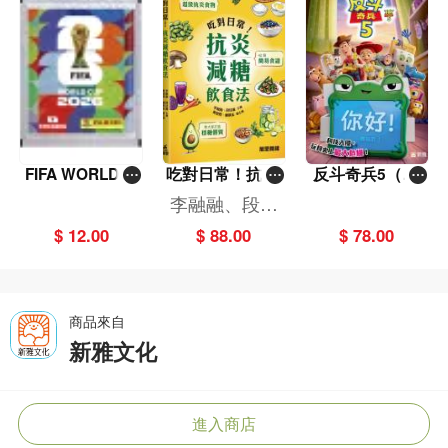
FIFA WORLD C
吃對日常！抗炎
反斗奇兵5（圖
UP 2026（Stick
減糖飲食法
畫故事版）
李融融、段佳
er pack 貼紙
麗,黃梨煜、顧
$ 12.00
$ 88.00
$ 78.00
包）
凱辰
商品來自
新雅文化
進入商店