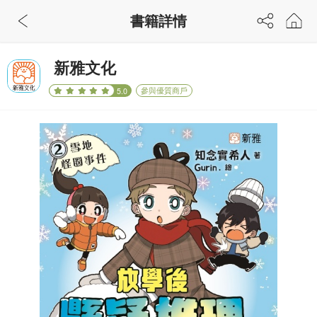
書籍詳情
新雅文化
參與優質商戶
5.0