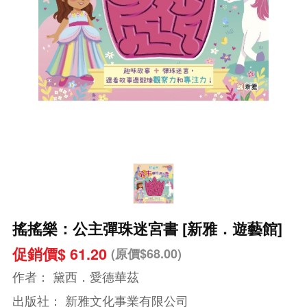
搖搖樂：公主彈珠迷宮書 [新雅．遊藝館]
促銷價$ 61.20
(原價$68.00)
作者：
黛西．愛德華茲
出版社：
新雅文化事業有限公司