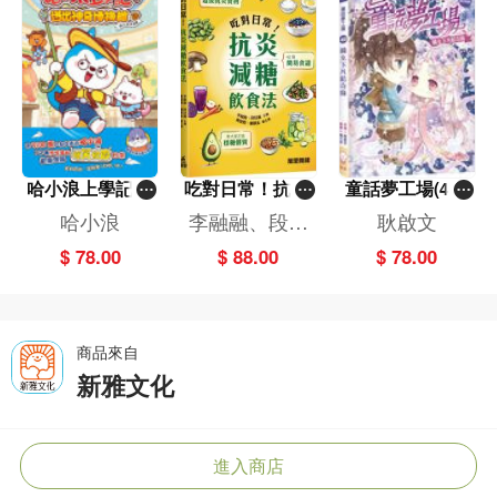
哈小浪上學記(1
吃對日常！抗炎
童話夢工場(40)
3)——逃出神奇
減糖飲食法
——織女下凡結
哈小浪
李融融、段佳
耿啟文
博物館
奇緣
麗,黃梨煜、顧
$ 78.00
$ 88.00
$ 78.00
凱辰
商品來自
新雅文化
進入商店