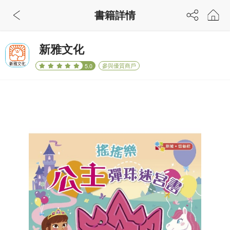
書籍詳情
新雅文化
參與優質商戶
5.0