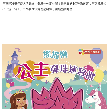
皇宮即將舉行盛大的舞會，美雅十分期待呢！快來破解4個彈珠迷宮，幫助美雅找
出皇冠、裙子、白馬和前往舞會的路徑，讓她盛裝赴會！