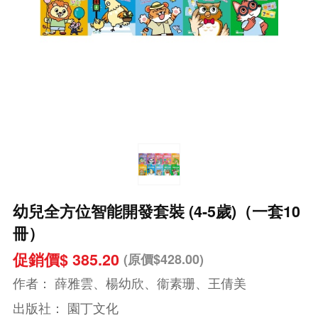
幼兒全方位智能開發套裝 (4-5歲)（一套10
冊）
促銷價$ 385.20
(原價$428.00)
作者：
薛雅雲、楊幼欣、衞素珊、王倩美
出版社：
園丁文化