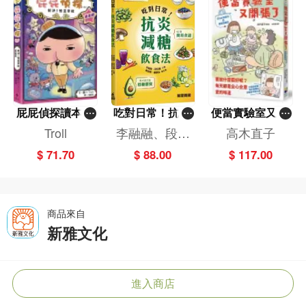
屁屁偵探讀本(1
吃對日常！抗炎
便當實驗室又開
3)－－對決！怪
減糖飲食法
張了——日日和
Troll
李融融、段佳
高木直子
盜學院（星星
特別日的菜單挑
麗,黃梨煜、顧
$ 71.70
$ 88.00
$ 117.00
篇）
戰記
凱辰
商品來自
新雅文化
進入商店