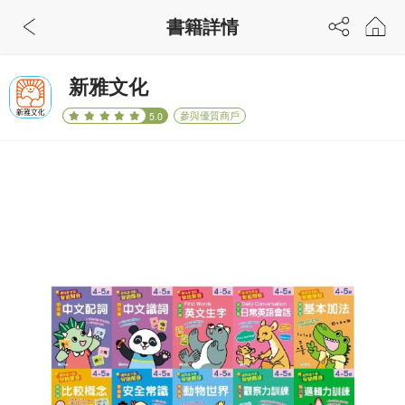
書籍詳情
新雅文化
參與優質商戶
5.0