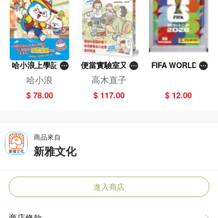
哈小浪上學記(1
便當實驗室又開
FIFA WORLD C
3)——逃出神奇
張了——日日和
UP 2026（Stick
哈小浪
高木直子
博物館
特別日的菜單挑
er pack 貼紙
$ 78.00
$ 117.00
$ 12.00
戰記
包）
商品來自
新雅文化
進入商店
商店條款