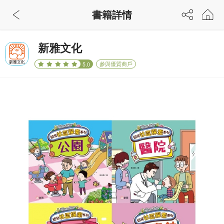
書籍詳情
新雅文化
參與優質商戶
5.0