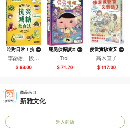
吃對日常！抗炎
屁屁偵探讀本(1
便當實驗室又開
減糖飲食法
3)－－對決！怪
張了——日日和
李融融、段佳
Troll
高木直子
盜學院（星星
特別日的菜單挑
麗,黃梨煜、顧
$ 88.00
$ 71.70
$ 117.00
篇）
戰記
凱辰
商品來自
新雅文化
進入商店