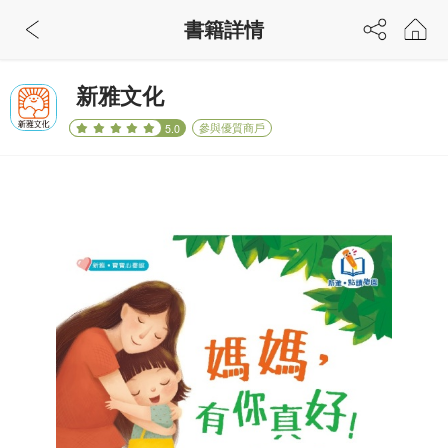
書籍詳情
新雅文化
參與優質商戶
5.0