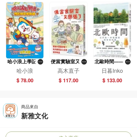
哈小浪上學記(1
便當實驗室又開
北歐時間——世
3)——逃出神奇
張了——日日和
界第一幸福國度
哈小浪
高木直子
日暮Inko
博物館
特別日的菜單挑
教會我的事
$ 78.00
$ 117.00
$ 133.00
戰記
商品來自
新雅文化