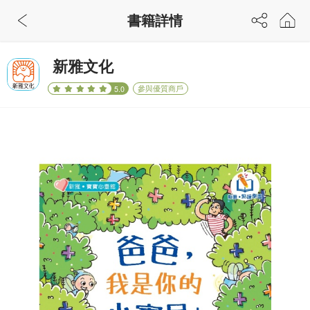
書籍詳情
新雅文化
參與優質商戶
5.0