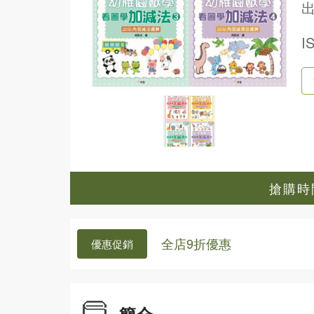
出
I
搶購時間
全店9折優惠
優惠促銷