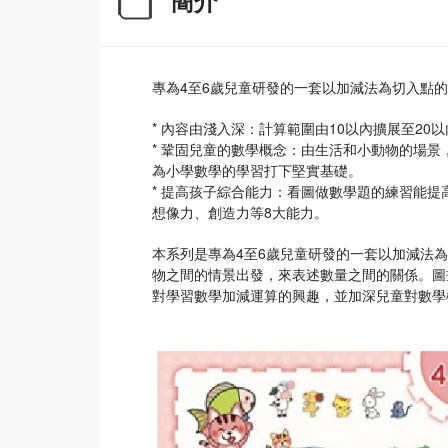
簡介
專為4至6歲兒童研發的一套以加減法為切入點
* 內容由淺入深：計算範圍由10以內擴展至2
* 鞏固兒童的數學概念：由生活和小動物的場
為小學數學的學習打下堅實基礎。
* 提高孩子綜合能力：看圖做數學題的練習能
想像力、創造力等8大能力。
本系列是專為4至6歲兒童研發的一套以加減法
物之間的情景出發，來表述數量之間的關係。圖
對學習數學加減運算的興趣，並加深兒童對數學