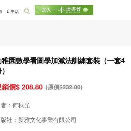
市
店中店
幼稚園數學看圖學加減法訓練套裝（一套4
冊）
銷價$ 208.80
(原價$232.00)
作者：
何秋光
出版社：
新雅文化事業有限公司