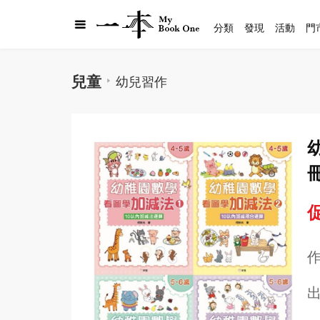
分類
發現
活動
門
兒童
幼兒習作
促