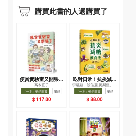
購買此書的人還購買了
便當實驗室又開張了
吃對日常！抗炎減糖
高木直子
李融融、段佳麗,黃梨煜、顧
——日日和特別日的
飲食法
凱辰
「一本」暢銷圖書
暢銷
「一本」暢銷圖書
暢銷
菜單挑戰記
$ 117.00
$ 88.00