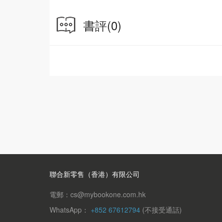
書評
(0)
聯合新零售（香港）有限公司
電郵：cs@mybookone.com.hk
WhatsApp：
+852 67612794
(不接受通話)