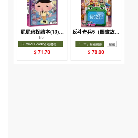
屁屁偵探讀本(13)－
反斗奇兵5（圖畫故事
Troll
－對決！怪盜學院
版）
Summer Reading 在書裡度
「一本」暢銷圖書
暢銷
（星星篇）
夏, Cool Down, Read On!-精
暢銷
$ 71.70
$ 78.00
選圖書67折