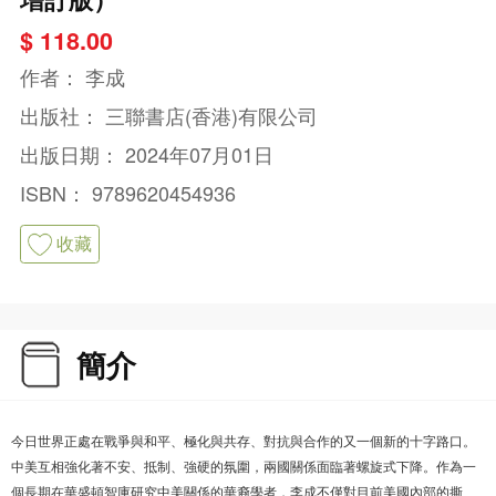
$ 118.00
作者：
李成
出版社：
三聯書店(香港)有限公司
出版日期：
2024年07月01日
ISBN：
9789620454936
收藏
簡介
今日世界正處在戰爭與和平、極化與共存、對抗與合作的又一個新的十字路口。
中美互相強化著不安、抵制、強硬的氛圍，兩國關係面臨著螺旋式下降。作為一
個長期在華盛頓智庫研究中美關係的華裔學者，李成不僅對目前美國內部的撕