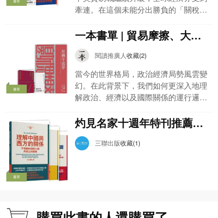
書單
牽連。在這個未能分出勝負的「關稅
戰」中，中美兩國會如何走下一步棋？
其他國家會捲入這場紛爭還是獨善其
一本書單 | 貿易摩擦、大國
身？中美關係在這場「關稅戰」如何受
博弈與個人選擇：一份書單
到影響？未來中國與美國的關係會如何
閱讀推廣人
收藏(2)
看清時局
發展？這次精選書單集合中美關係主題
當今的世界格局，政治經濟局勢風雲變
書籍，讓大家深入了解更多中國與美國
幻。在此背景下，我們如何更深入地理
的關係發展與經濟變化。
書單
解政治、經濟以及國際關係的運行邏
輯，探尋宏大政治敘事下個體命運的走
向？本期一本書單特別推薦一系列佳
灼見名家十週年特刊推薦書
作，為大家提供洞察當下世界的智識視
單
窗。
三聯出版
收藏(1)
書單
購買此書的人還購買了