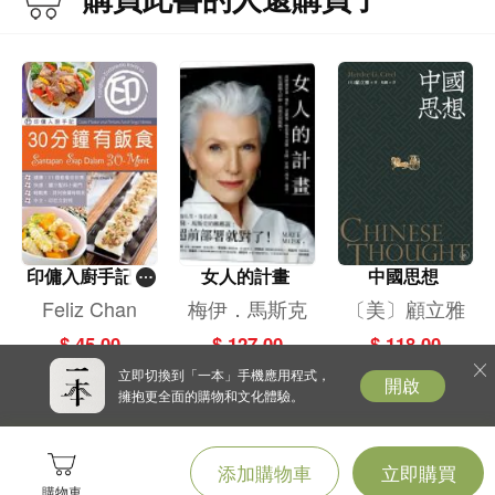
印傭入廚手記:3
女人的計畫
中國思想
0分鐘有飯食
Feliz Chan
梅伊．馬斯克
〔美〕顧立雅
$ 45.00
$ 127.00
$ 118.00
立即切換到「一本」手機應用程式，
開啟
擁抱更全面的購物和文化體驗。
添加購物車
立即購買
購物車