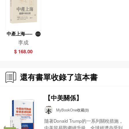
中產上海——重
塑中美交流
李成
$ 168.00
還有書單收錄了這本書
【中美關係】
收藏(3)
MyBookOne
隨著Donald Trump的一系列關稅措施，
中美貿易戰繼續升級，全球經濟亦受到