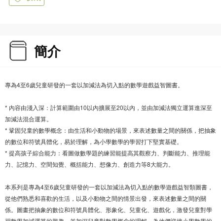
簡介
專為4至6歲兒童研發的一套以加減法為切入點的數學遊戲益智圖書。
* 內容由淺入深：計算範圍由10以內擴展至20以內，並由加減法獨立運算進深至
加減法混合運算。
* 鞏固兒童的數學概念：由生活和小動物的場景，來表述數量之間的關係，把抽象
的數位和符號具體化，易於理解，為小學數學的學習打下堅實基礎。
* 提高孩子綜合能力：看圖做數學題的練習能提高其觀察力、判斷能力、推理能
力、記憶力、空間知覺、概括能力、想像力、創造力等8大能力。
本系列是專為4至6歲兒童研發的一套以加減法為切入點的數學遊戲益智類圖書，
從他們熟悉和喜歡的生活，以及小動物之間的情景出發，來表述數量之間的關
係。圖畫把抽象的數位和符號具體化、形象化、兒童化、遊戲化，激發兒童對學
習數學加減運算的興趣，並加深兒童對數學概念的理解，為他們迎接小學數學的