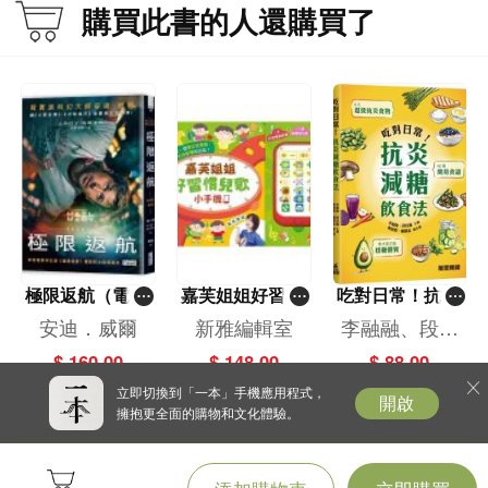
購買此書的人還購買了
極限返航（電影
嘉芙姐姐好習慣
吃對日常！抗炎
書衣典藏版）
兒歌小手機
減糖飲食法
安迪．威爾
新雅編輯室
李融融、段佳
（獨家收錄作者
麗,黃梨煜、顧
$ 160.00
$ 148.00
$ 88.00
訪談）
凱辰
立即切換到「一本」手機應用程式，
開啟
擁抱更全面的購物和文化體驗。