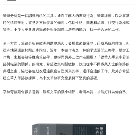
筆跡分析是一個認識自己的工具，通過了解人的書寫行為、筆畫線條，以及在當
時的情緒投射，窺見各方位發展的傾向，包括性格、興趣和品味、社交行為模式
等等。不少人更會透過筆跡分析認識自己潛在的能力，找一份合適的工作。
另一方面，筆跡分析在歐洲的歷史悠久，發展越來越蓬勃，已成系統的理論，但
亞洲地區還處於剛起步階段。近年，本書作者之一林婉雯透過開班教學、舉辦工
作坊、出版書籍等推廣筆跡學，更聯同另外三位作者開展了「從華人手寫字看筆
跡與職業的關係」的研究，希望收集相關數據，找出從事不同職業人士的筆跡的
共通之處，協助各位朋友通過觀察自己所寫的字，選擇合適的工作。此外亦希望
建立華人筆跡數據庫，為中文筆跡研究發展奠下堅實的基礎。
字跡背後蘊含很多意義，觀察文字的微小細節，看清本質，才能好好裝備自己。