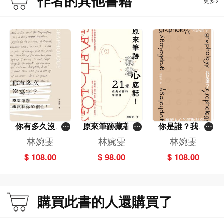
作者的其他書籍
更多>
你有多久沒寫
原來筆跡藏著心
你是誰？我是
字？原來筆跡能
底話！21堂成長
誰？解讀人心的
林婉雯
林婉雯
林婉雯
反映你的個性！
必修的筆跡課
筆跡秘密
$ 108.00
$ 98.00
$ 108.00
購買此書的人還購買了