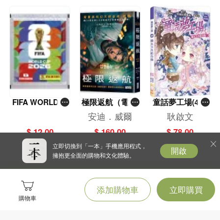
FIFA WORLD C
極限返航（電影
童話夢工場(40)
UP 2026（Stick
書衣典藏版）
——織女下凡結
安迪．威爾
耿啟文
er pack 貼紙
（獨家收錄作者
奇緣
$ 12.00
$ 160.00
$ 78.00
包）
訪談）
立即切換到「一本」手機應用程式，
開啟
擁抱更全面的購物和文化體驗。
添加購物車
立即購買
購物車